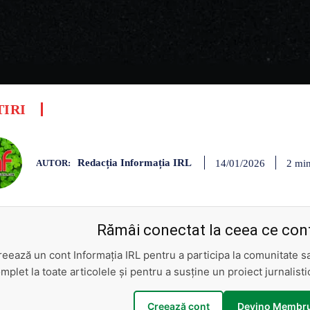
TIRI
Redacția Informația IRL
2
min
14/01/2026
AUTOR:
Rămâi conectat la ceea ce cont
reează un cont Informația IRL pentru a participa la comunitate 
mplet la toate articolele și pentru a susține un proiect jurnalis
Creează cont
Devino Membru