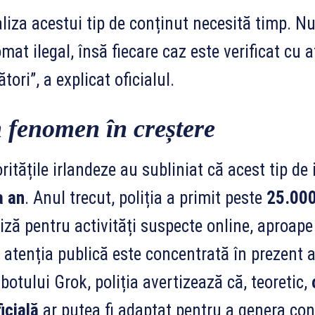
liza acestui tip de conținut necesită timp. Nu
mat ilegal, însă fiecare caz este verificat cu a
tori”, a explicat oficialul.
 fenomen în creștere
ritățile irlandeze au subliniat că acest tip de
a an
. Anul trecut, poliția a primit peste
25.000
iză pentru activități suspecte online, aproape
 atenția publică este concentrată în prezent 
botului Grok, poliția avertizează că, teoretic,
ficială
ar putea fi adaptat pentru a genera conț