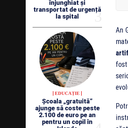
înjunghiat și
transportat de urgență
la spital
An G
mate
arti
fost
seri
evol
EDUCAȚIE
Școala „gratuită”
Potr
ajunge să coste peste
2.100 de euro pe an
inst
pentru un copil în