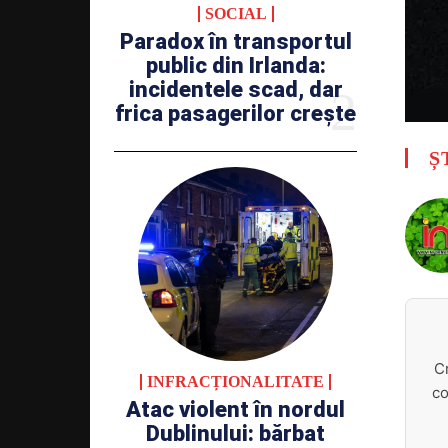
SOCIAL
Paradox în transportul
public din Irlanda:
incidentele scad, dar
frica pasagerilor crește
Ș
C
INFRACȚIONALITATE
co
Atac violent în nordul
Dublinului: bărbat