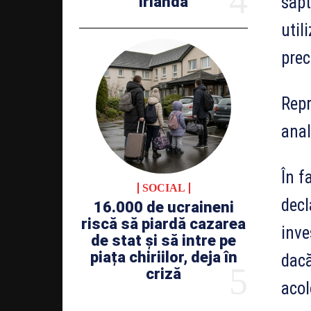
săpt
Irlanda
util
prec
Repr
anal
În f
SOCIAL
decl
16.000 de ucraineni
riscă să piardă cazarea
inve
de stat și să intre pe
piața chiriilor, deja în
dacă
criză
acol