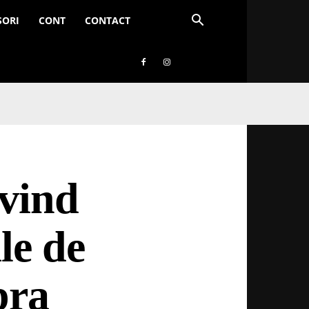
SORI
CONT
CONTACT
ivind
le de
pra