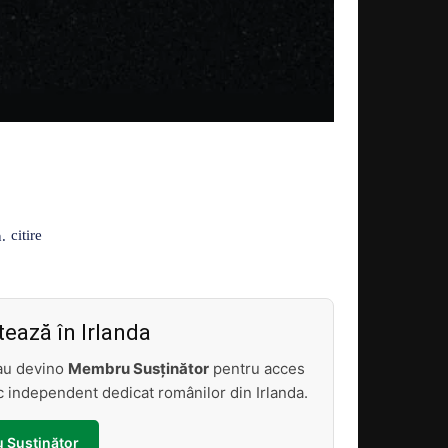
Acțiune
citire
.
ează în Irlanda
sau devino
Membru Susținător
pentru acces
tic independent dedicat românilor din Irlanda.
 Susținător