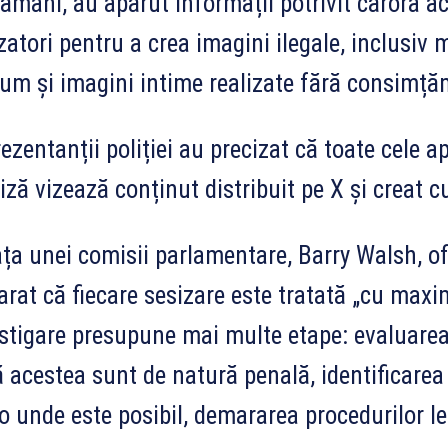
ămâni, au apărut informații potrivit cărora ace
izatori pentru a crea imagini ilegale, inclusiv 
um și imagini intime realizate fără consimță
ezentanții poliției au precizat că toate cele a
iză vizează conținut distribuit pe X și creat c
ața unei comisii parlamentare, Barry Walsh, ofiț
arat că fiecare sesizare este tratată „cu maxi
stigare presupune mai multe etape: evaluarea 
 acestea sunt de natură penală, identificarea
o unde este posibil, demararea procedurilor le