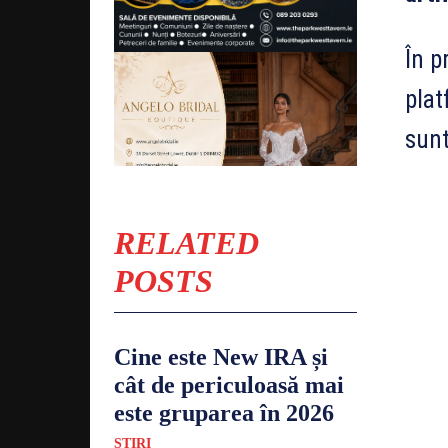
În p
plat
sunt
RELATED
POSTS
Cine este New IRA și
cât de periculoasă mai
este gruparea în 2026
ȘTIRI