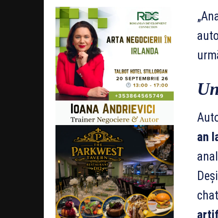
„Ana
auto
urmă
Un
Auto
an l
anal
Deși
chat
arti