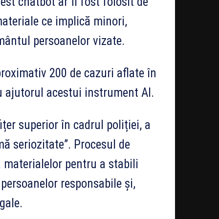
st chatbot ar fi fost folosit de
materiale ce implică minori,
mântul persoanelor vizate.
proximativ 200 de cazuri aflate în
u ajutorul acestui instrument AI.
er superior în cadrul poliției, a
mă seriozitate”. Procesul de
materialelor pentru a stabili
 persoanelor responsabile și,
gale.