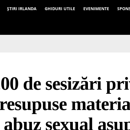
a
ȘTIRI IRLANDA
GHIDURI UTILE
EVENIMENTE
SPON
00 de sesizări pr
resupuse materia
abuz sexual asu