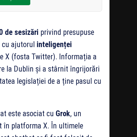
0 de sesizări
privind presupuse
 cu ajutorul
inteligenței
e X (fosta Twitter). Informația a
 la Dublin și a stârnit îngrijorări
tatea legislației de a ține pasul cu
igat este asociat cu
Grok
, un
t în platforma X. În ultimele