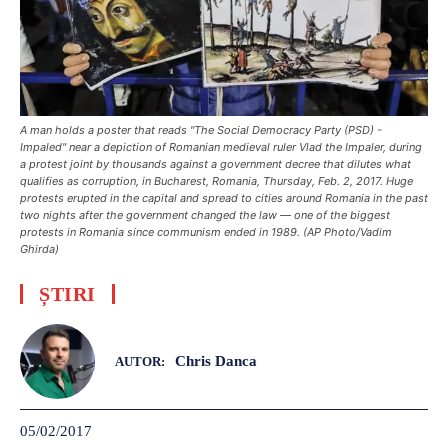
A man holds a poster that reads "The Social Democracy Party (PSD) -
Impaled" near a depiction of Romanian medieval ruler Vlad the Impaler, during
a protest joint by thousands against a government decree that dilutes what
qualifies as corruption, in Bucharest, Romania, Thursday, Feb. 2, 2017. Huge
protests erupted in the capital and spread to cities around Romania in the past
two nights after the government changed the law — one of the biggest
protests in Romania since communism ended in 1989. (AP Photo/Vadim
Ghirda)
ȘTIRI
Chris Danca
AUTOR:
05/02/2017