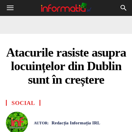
Informația
IRL
Atacurile rasiste asupra
locuințelor din Dublin
sunt în creștere
SOCIAL
Redacția Informația IRL
AUTOR: