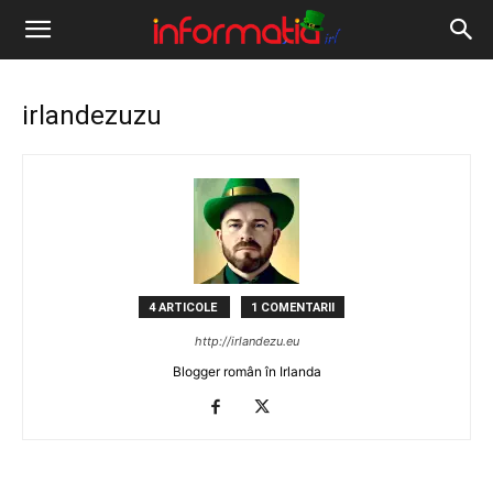
Informația
IRL
irlandezuzu
4 ARTICOLE
1 COMENTARII
http://irlandezu.eu
Blogger român în Irlanda