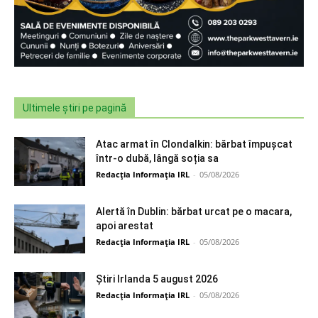
Ultimele știri pe pagină
Atac armat în Clondalkin: bărbat împușcat
într-o dubă, lângă soția sa
Redacția Informația IRL
-
05/08/2026
Alertă în Dublin: bărbat urcat pe o macara,
apoi arestat
Redacția Informația IRL
-
05/08/2026
Știri Irlanda 5 august 2026
Redacția Informația IRL
-
05/08/2026