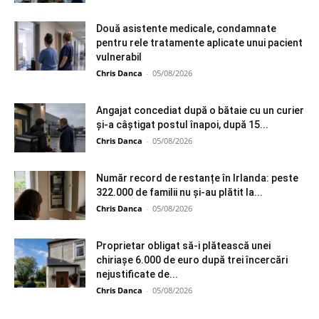
Două asistente medicale, condamnate
pentru rele tratamente aplicate unui pacient
vulnerabil
Chris Danca
-
05/08/2026
Angajat concediat după o bătaie cu un curier
și-a câștigat postul înapoi, după 15...
Chris Danca
-
05/08/2026
Număr record de restanțe în Irlanda: peste
322.000 de familii nu și-au plătit la...
Chris Danca
-
05/08/2026
Proprietar obligat să-i plătească unei
chiriașe 6.000 de euro după trei încercări
nejustificate de...
Chris Danca
-
05/08/2026