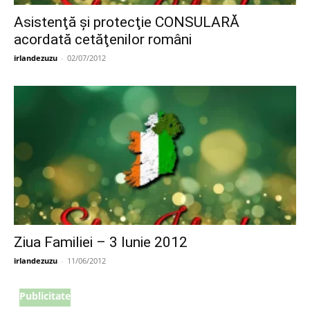
Asistenţă şi protecţie CONSULARĂ
acordată cetăţenilor români
irlandezuzu
-
02/07/2012
Ziua Familiei – 3 Iunie 2012
irlandezuzu
-
11/06/2012
Publicitate