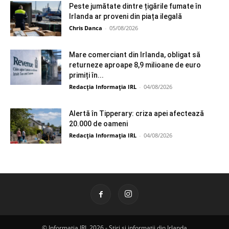
Peste jumătate dintre țigările fumate în
Irlanda ar proveni din piața ilegală
Chris Danca
-
05/08/2026
Mare comerciant din Irlanda, obligat să
returneze aproape 8,9 milioane de euro
primiți în...
Redacția Informația IRL
-
04/08/2026
Alertă în Tipperary: criza apei afectează
20.000 de oameni
Redacția Informația IRL
-
04/08/2026
© Informatia IRL 2026 - Știri și informații din Irlanda