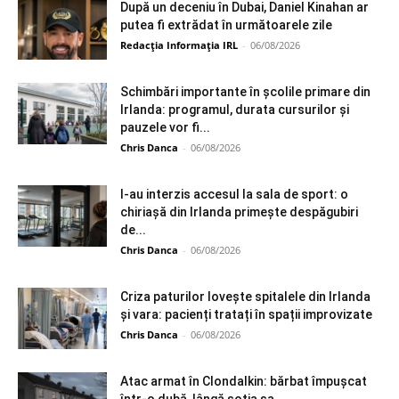
După un deceniu în Dubai, Daniel Kinahan ar
putea fi extrădat în următoarele zile
Redacția Informația IRL
-
06/08/2026
Schimbări importante în școlile primare din
Irlanda: programul, durata cursurilor și
pauzele vor fi...
Chris Danca
-
06/08/2026
I-au interzis accesul la sala de sport: o
chiriașă din Irlanda primește despăgubiri
de...
Chris Danca
-
06/08/2026
Criza paturilor lovește spitalele din Irlanda
și vara: pacienți tratați în spații improvizate
Chris Danca
-
06/08/2026
Atac armat în Clondalkin: bărbat împușcat