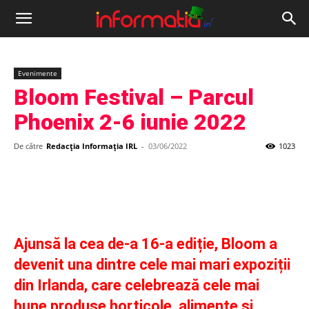
Informația
IRL
Evenimente
Bloom Festival – Parcul
Phoenix 2-6 iunie 2022
De către
Redacția Informația IRL
-
03/06/2022
1023
Ajunsă la cea de-a 16-a ediție, Bloom a
devenit una dintre cele mai mari expoziții
din Irlanda, care celebrează cele mai
bune produse horticole, alimente și