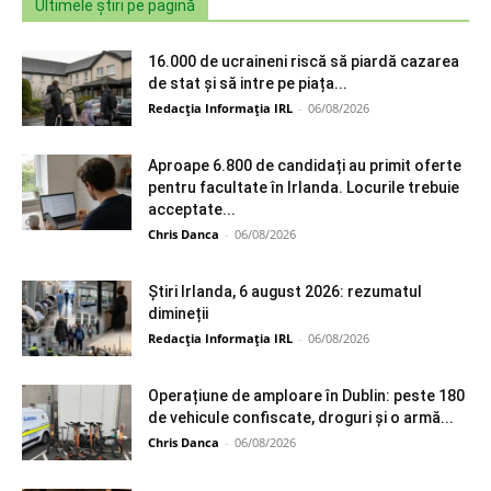
Ultimele știri pe pagină
16.000 de ucraineni riscă să piardă cazarea
de stat și să intre pe piața...
Redacția Informația IRL
-
06/08/2026
Aproape 6.800 de candidați au primit oferte
pentru facultate în Irlanda. Locurile trebuie
acceptate...
Chris Danca
-
06/08/2026
Știri Irlanda, 6 august 2026: rezumatul
dimineții
Redacția Informația IRL
-
06/08/2026
Operațiune de amploare în Dublin: peste 180
de vehicule confiscate, droguri și o armă...
Chris Danca
-
06/08/2026