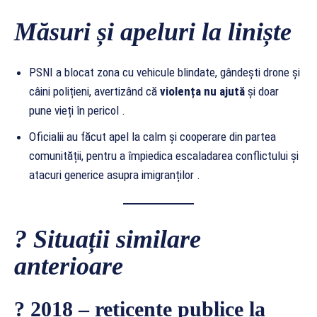
Măsuri și apeluri la liniște
PSNI a blocat zona cu vehicule blindate, gândești drone și
câini polițieni, avertizând că
violența nu ajută
și doar
pune vieți în pericol .
Oficialii au făcut apel la calm și cooperare din partea
comunității, pentru a împiedica escaladarea conflictului și
atacuri generice asupra imigranților .
? Situații similare
anterioare
? 2018 – reticențe publice la