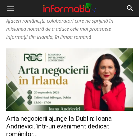
Informația
Afaceri românești, colaboratori care ne sprijină în
IRL
misiunea noastră de a aduce cele mai proaspete
informații din Irlanda, în limba română
Arta negocierii ajunge la Dublin: Ioana
Andrievici, într-un eveniment dedicat
românilor...