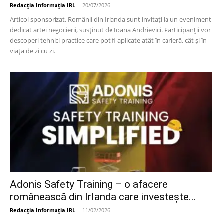
Redacția Informația IRL
-
20/07/2026
Articol sponsorizat. Românii din Irlanda sunt invitați la un eveniment
dedicat artei negocierii, susținut de Ioana Andrievici. Participanții vor
descoperi tehnici practice care pot fi aplicate atât în carieră, cât și în
viața de zi cu zi.
Adonis Safety Training – o afacere
românească din Irlanda care investește...
Redacția Informația IRL
-
11/02/2026