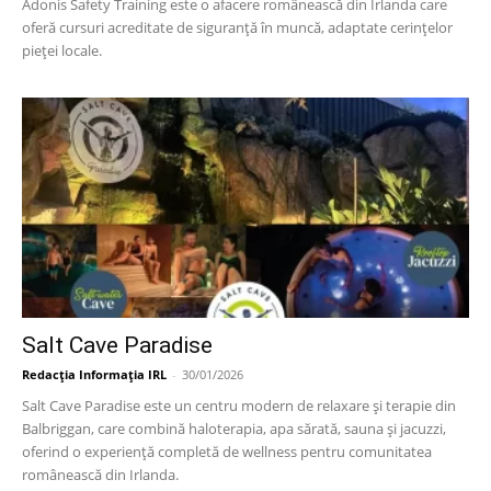
Adonis Safety Training este o afacere românească din Irlanda care
oferă cursuri acreditate de siguranță în muncă, adaptate cerințelor
pieței locale.
Salt Cave Paradise
Redacția Informația IRL
-
30/01/2026
Salt Cave Paradise este un centru modern de relaxare și terapie din
Balbriggan, care combină haloterapia, apa sărată, sauna și jacuzzi,
oferind o experiență completă de wellness pentru comunitatea
românească din Irlanda.