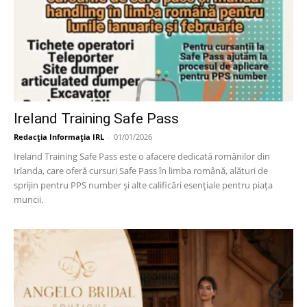
Ireland Training Safe Pass
Redacția Informația IRL
-
01/01/2026
Ireland Training Safe Pass este o afacere dedicată românilor din
Irlanda, care oferă cursuri Safe Pass în limba română, alături de
sprijin pentru PPS number și alte calificări esențiale pentru piața
muncii.