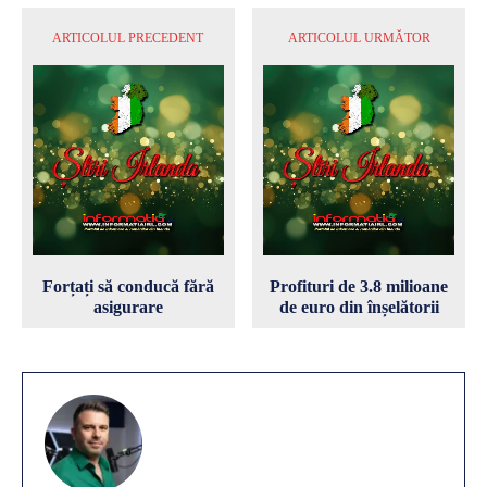
ARTICOLUL PRECEDENT
ARTICOLUL URMĂTOR
Forțați să conducă fără
Profituri de 3.8 milioane
asigurare
de euro din înșelătorii