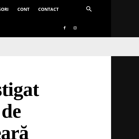
SORI
CONT
CONTACT
tigat
 de
eară