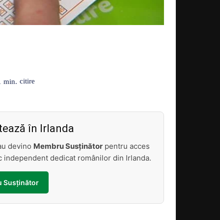
Acțiune
citire
1
min.
ează în Irlanda
sau devino
Membru Susținător
pentru acces
tic independent dedicat românilor din Irlanda.
 Susținător