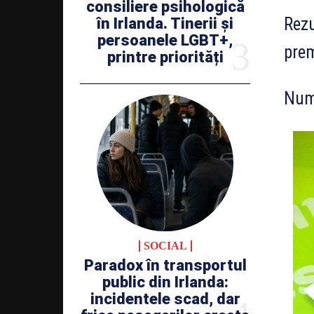
consiliere psihologică
Rezu
în Irlanda. Tinerii și
persoanele LGBT+,
prem
printre priorități
Nume
SOCIAL
Paradox în transportul
public din Irlanda:
incidentele scad, dar