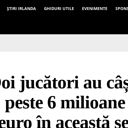
a
ȘTIRI IRLANDA
GHIDURI UTILE
EVENIMENTE
SPON
oi jucători au câș
peste 6 milioane
euro în această s