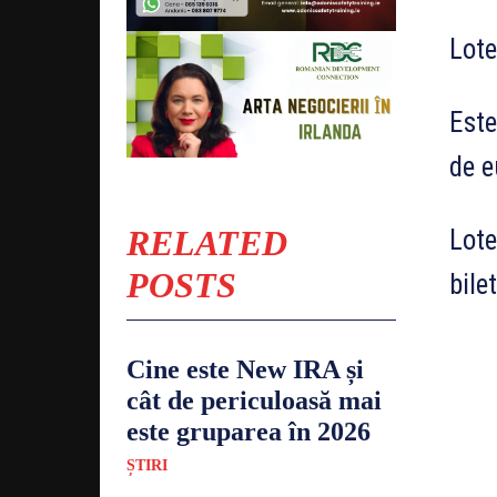
Lote
Este
de e
RELATED
Lote
POSTS
bile
Cine este New IRA și
cât de periculoasă mai
este gruparea în 2026
ȘTIRI