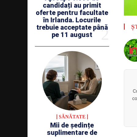
candidați au primit
oferte pentru facultate
în Irlanda. Locurile
Ș
trebuie acceptate până
pe 11 august
C
co
SĂNĂTATE
Mii de ședințe
suplimentare de