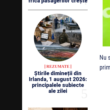
frica pasagerilor crește
Nu s
prim
REZUMATE
Știrile dimineții din
Irlanda, 1 august 2026:
principalele subiecte
ale zilei