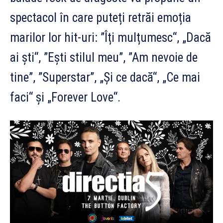
spectacol în care puteți retrăi emoția
marilor lor hit-uri: ”Îți mulțumesc“, „Dacă
ai ști“, ”Ești stilul meu”, ”Am nevoie de
tine”, ”Superstar”, „Și ce dacă“, „Ce mai
faci“ și „Forever Love“.