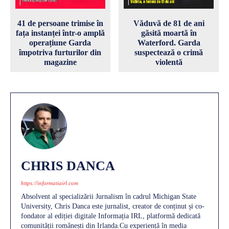
41 de persoane trimise în
Văduvă de 81 de ani
fața instanței într-o amplă
găsită moartă în
operațiune Garda
Waterford. Garda
împotriva furturilor din
suspectează o crimă
magazine
violentă
CHRIS DANCA
https://informatiairl.com
Absolvent al specializării Jurnalism în cadrul Michigan State
University, Chris Danca este jurnalist, creator de conținut și co-
fondator al ediției digitale Informația IRL, platformă dedicată
comunității românești din Irlanda.Cu experiență în media