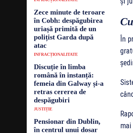
și j
Zece minute de teroare
Cu
în Cobh: despăgubirea
uriașă primită de un
polițist Garda după
În p
atac
grat
INFRACȚIONALITATE
ședi
Discuție în limba
română în instanță:
Sist
femeia din Galway și-a
retras cererea de
când
despăgubiri
JUSTIȚIE
Rapo
Pensionar din Dublin,
mai 
în centrul unui dosar