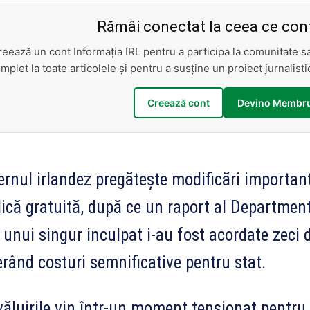
Rămâi conectat la ceea ce cont
reează un cont Informația IRL pentru a participa la comunitate 
mplet la toate articolele și pentru a susține un proiect jurnalis
Creează cont
Devino Membru
rnul irlandez pregătește modificări important
dică gratuită, după ce un raport al Department 
 unui singur inculpat i-au fost acordate zeci de
rând costuri semnificative pentru stat.
ăluirile vin într-un moment tensionat pentru 