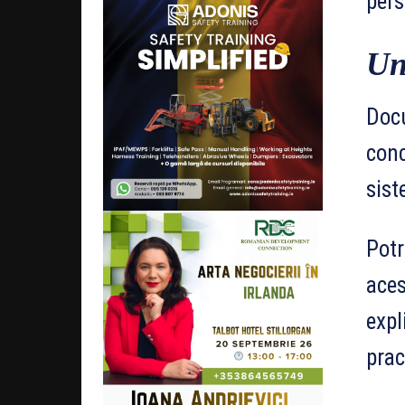
pers
Un
Docu
conc
sist
Potr
aces
expl
prac