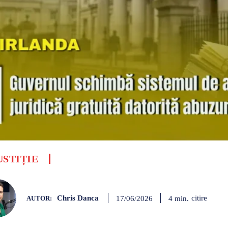
USTIȚIE
Chris Danca
citire
4
min.
17/06/2026
AUTOR: