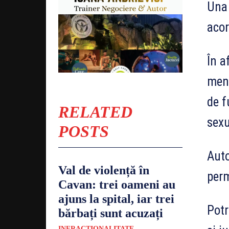
Una 
acor
În a
menț
de f
RELATED
sexu
POSTS
Auto
Val de violență în
perm
Cavan: trei oameni au
ajuns la spital, iar trei
Potr
bărbați sunt acuzați
INFRACȚIONALITATE