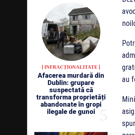
avoc
noil
Potr
admi
grat
INFRACȚIONALITATE
Afacerea murdară din
au f
Dublin: grupare
suspectată că
transforma proprietăți
Mini
abandonate în gropi
asig
ilegale de gunoi
spun