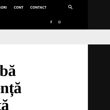
SORI
CONT
CONTACT
mbă
ență
tă