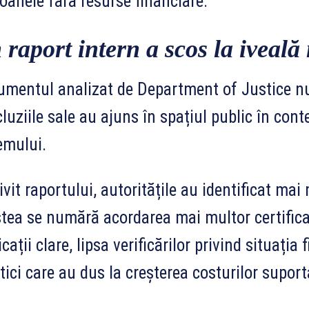
oanele fără resurse financiare.
 raport intern a scos la iveală
mentul analizat de Department of Justice nu a
luziile sale au ajuns în spațiul public în cont
emului.
ivit raportului, autoritățile au identificat ma
tea se numără acordarea mai multor certifica
icații clare, lipsa verificărilor privind situația 
tici care au dus la creșterea costurilor suport