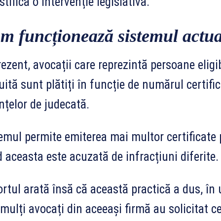
ustifică o intervenție legislativă.
m funcționează sistemul actual
rezent, avocații care reprezintă persoane eligi
uită sunt plătiți în funcție de numărul certif
nțelor de judecată.
emul permite emiterea mai multor certificate
 aceasta este acuzată de infracțiuni diferite.
rtul arată însă că această practică a dus, în u
mulți avocați din aceeași firmă au solicitat ce