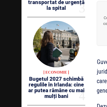
transportat de urgență
la spital
C
co
Guve
juri
ECONOMIE
Bugetul 2027 schimbă
care
regulile în Irlanda: cine
gene
ar putea rămâne cu mai
mulți bani
Dezv