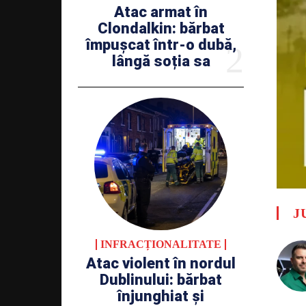
Atac armat în
Clondalkin: bărbat
împușcat într-o dubă,
lângă soția sa
J
INFRACȚIONALITATE
Atac violent în nordul
Dublinului: bărbat
înjunghiat și