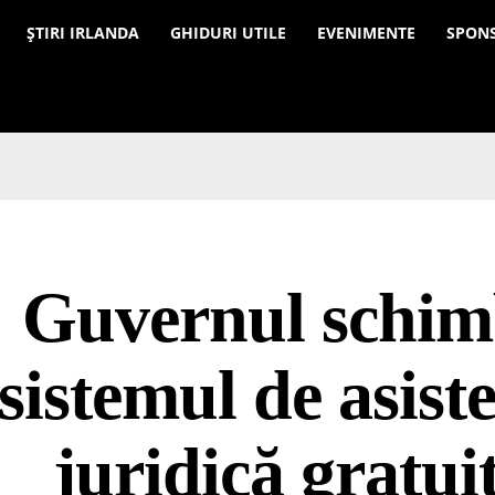
a
ȘTIRI IRLANDA
GHIDURI UTILE
EVENIMENTE
SPON
Guvernul schi
sistemul de asist
juridică gratui