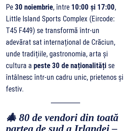
Pe
30 noiembrie
, între
10:00 și 17:00
,
Little Island Sports Complex (Eircode:
T45 F449) se transformă într-un
adevărat sat internațional de Crăciun,
unde tradițiile, gastronomia, arta și
cultura a
peste 30 de naționalități
se
întâlnesc într-un cadru unic, prietenos și
festiv.
🎄
80 de vendori din toată
partea de sud a Irlandei –