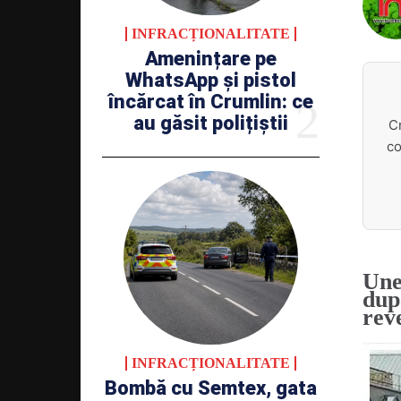
INFRACȚIONALITATE
Amenințare pe
WhatsApp și pistol
încărcat în Crumlin: ce
au găsit polițiștii
C
co
Une
dup
reve
INFRACȚIONALITATE
Bombă cu Semtex, gata