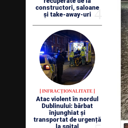
recuperate de la
constructori, saloane
și take-away-uri
INFRACȚIONALITATE
Atac violent în nordul
Dublinului: bărbat
înjunghiat și
transportat de urgență
la spital