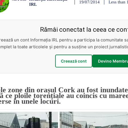
Less than 
19/07/2014
IRL
Rămâi conectat la ceea ce cont
reează un cont Informația IRL pentru a participa la comunitate 
mplet la toate articolele și pentru a susține un proiect jurnalis
Creează cont
Devino Membru
le zone din orașul Cork au fost inundat
ă ce ploile torențiale au coincis cu mare
rse in unele locuri.