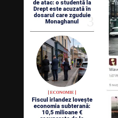
de atac: o studentă la
Drept este acuzată în
dosarul care zguduie
Monaghanul
ECONOMIE
Fiscul irlandez lovește
economia subterană:
10,5 milioane €