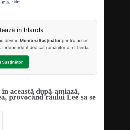
Acțiune
citire
1
min.
ează în Irlanda
sau devino
Membru Susținător
pentru acces
tic independent dedicat românilor din Irlanda.
 Susținător
e în această după-amiază,
ea, provocând râului Lee sa se