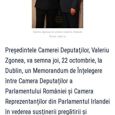
Valeriu Zgonea la ultima vizită în Irlanda
Sursa: mae.ro
Preşedintele Camerei Deputaţilor, Valeriu
Zgonea, va semna joi, 22 octombrie, la
Dublin, un Memorandum de Înțelegere
între Camera Deputaților a
Parlamentului României și Camera
Reprezentanților din Parlamentul Irlandei
în vederea susținerii pregătirii și