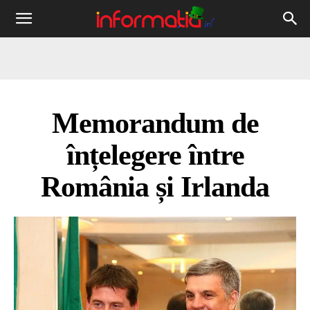
Informația
IRL
Memorandum de
înțelegere între
România și Irlanda