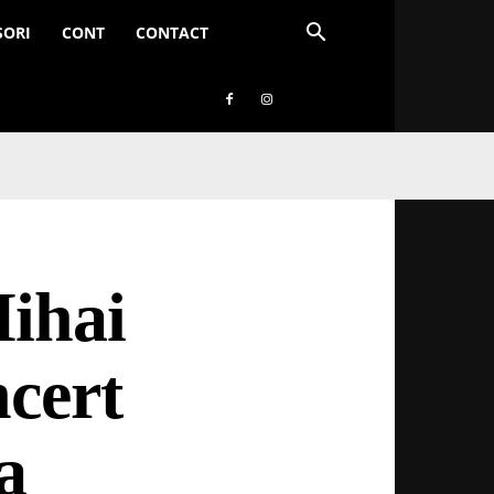
SORI
CONT
CONTACT
Mihai
ncert
a