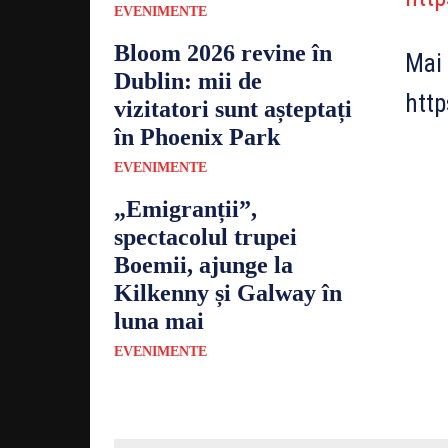
EVENIMENTE
Bloom 2026 revine în
Mai 
Dublin: mii de
htt
vizitatori sunt așteptați
în Phoenix Park
EVENIMENTE
„Emigranții”,
spectacolul trupei
Boemii, ajunge la
Kilkenny și Galway în
luna mai
EVENIMENTE