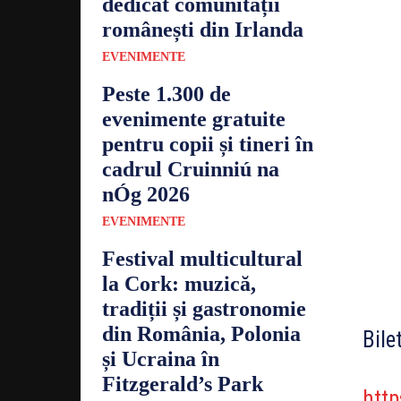
dedicat comunității
românești din Irlanda
EVENIMENTE
Peste 1.300 de
evenimente gratuite
pentru copii și tineri în
cadrul Cruinniú na
nÓg 2026
EVENIMENTE
Festival multicultural
la Cork: muzică,
tradiții și gastronomie
din România, Polonia
Bile
și Ucraina în
Fitzgerald’s Park
http