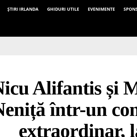
a
ȘTIRI IRLANDA
GHIDURI UTILE
EVENIMENTE
SPON
icu Alifantis și 
Neniță într-un co
extraordinar, l