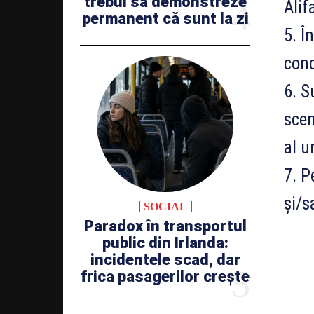
trebui să demonstreze
Alif
permanent că sunt la zi
5. Î
conc
6. S
scen
al u
7. P
și/s
SOCIAL
Paradox în transportul
public din Irlanda:
incidentele scad, dar
frica pasagerilor crește