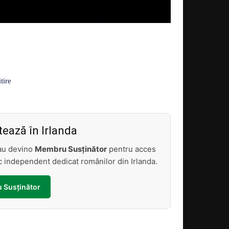
Acțiune
itire
ează în Irlanda
sau devino
Membru Susținător
pentru acces
tic independent dedicat românilor din Irlanda.
 Susținător