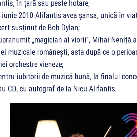
antis, în țară sau peste hotare;
n iunie 2010 Alifantis avea șansa, unică în vi
ert susținut de Bob Dylan;
upranumit „magician al viorii”, Mihai Neniță 
ei muzicale românești, asta după ce o perioa
nei orchestre vieneze;
entru iubitorii de muzică bună, la finalul con
au CD, cu autograf de la Nicu Alifantis.