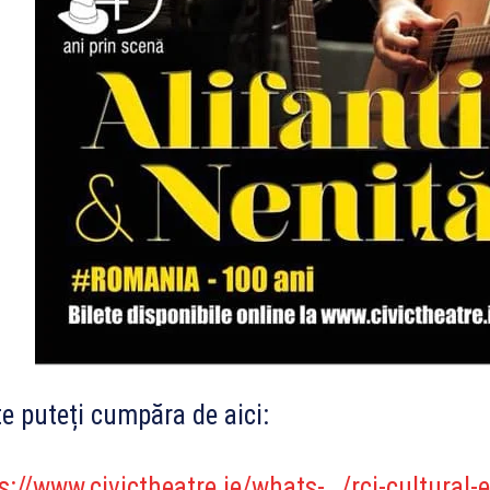
te puteți cumpăra de aici:
s://www.civictheatre.ie/whats-…/rci-cultural-