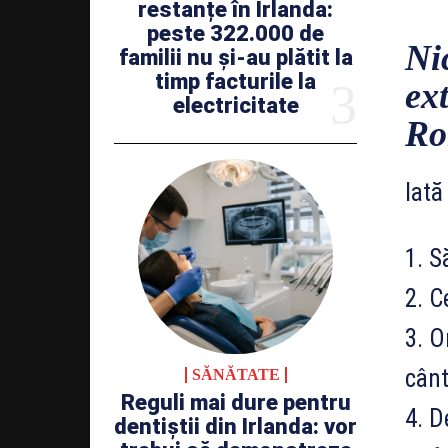
restanțe în Irlanda:
peste 322.000 de
Ni
familii nu și-au plătit la
timp facturile la
ex
electricitate
Ro
Iată
1. S
2. C
3. O
cânt
SĂNĂTATE
Reguli mai dure pentru
4. D
dentiștii din Irlanda: vor