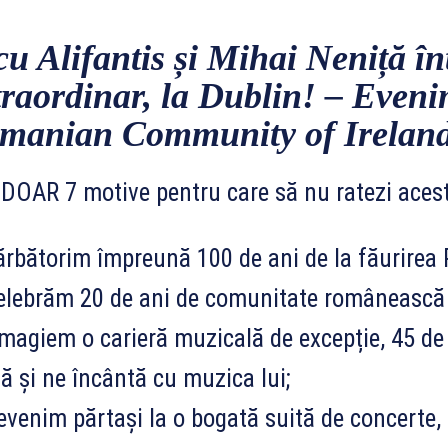
cu Alifantis și Mihai Neniță în
traordinar, la Dublin! – Eveni
manian Community of Irelan
 DOAR 7 motive pentru care să nu ratezi acest
ărbătorim împreună 100 de ani de la făurirea
elebrăm 20 de ani de comunitate românească î
magiem o carieră muzicală de excepție, 45 de 
ă și ne încântă cu muzica lui;
evenim părtași la o bogată suită de concerte,