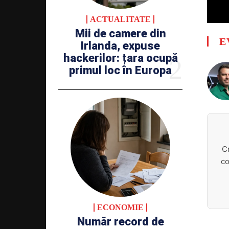
ACTUALITATE
Mii de camere din
E
Irlanda, expuse
hackerilor: țara ocupă
primul loc în Europa
C
co
ECONOMIE
Număr record de