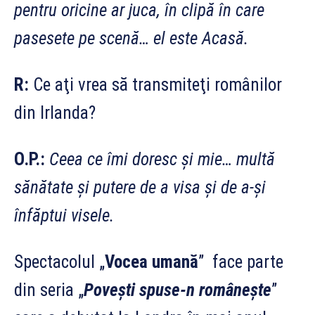
pentru oricine ar juca, în clipă în care
pasesete pe scenă… el este Acasă.
R:
Ce aţi vrea să transmiteţi românilor
din Irlanda?
O.P.:
Ceea ce îmi doresc şi mie… multă
sănătate şi putere de a visa şi de a-şi
înfăptui visele.
Spectacolul „
Vocea umană
” face parte
din seria „
Poveşti spuse-n româneşte
”