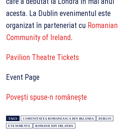
care a debutat la Londra în mai anul
acesta. La Dublin evenimentul este
organizat în parteneriat cu
Romanian
Community of Ireland
.
Pavilion Theatre Tickets
Event Page
Poveşti spuse-n româneşte
TAGS
COMUNITATEA ROMANEASCA DIN IRLANDA
DUBLIN
EVENIMENTE
ROMANII DIN IRLANDA