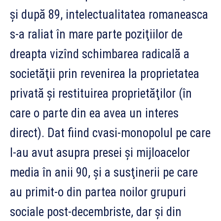
şi după 89, intelectualitatea romaneasca
s-a raliat în mare parte poziţiilor de
dreapta vizînd schimbarea radicală a
societăţii prin revenirea la proprietatea
privată şi restituirea proprietăţilor (în
care o parte din ea avea un interes
direct). Dat fiind cvasi-monopolul pe care
l-au avut asupra presei şi mijloacelor
media în anii 90, şi a susţinerii pe care
au primit-o din partea noilor grupuri
sociale post-decembriste, dar şi din