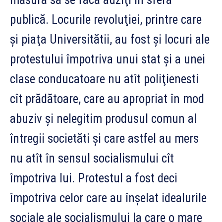
publică. Locurile revoluţiei, printre care
şi piaţa Universitătii, au fost şi locuri ale
protestului împotriva unui stat şi a unei
clase conducatoare nu atît poliţienesti
cît prădătoare, care au apropriat în mod
abuziv şi nelegitim produsul comun al
întregii societăti şi care astfel au mers
nu atît în sensul socialismului cît
împotriva lui. Protestul a fost deci
împotriva celor care au înşelat idealurile
sociale ale socialismului la care o mare