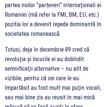
partea noilor “parteneri” internaţionali ai
Romaniei (mă refer la FMI, BM, EU, etc.)
pozitia lor a devenit repede dominantă în
societatea romanească.
Totusi, deja în decembrie 89 cred că
revoluţia şi locurile ei au dobîndit
semnificaţii alternative – nu atît de
vizibile, pentru că cei care le-au
împartăsit au fost mult mai puţin vocali,
sau mai bine zis au reusit în mai mică
măsură să se facă auziţi în sfera