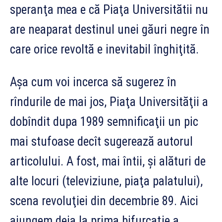
speranţa mea e că Piaţa Universitătii nu
are neaparat destinul unei găuri negre în
care orice revoltă e inevitabil înghiţită.
Aşa cum voi incerca să sugerez în
rîndurile de mai jos, Piaţa Universităţii a
dobîndit dupa 1989 semnificaţii un pic
mai stufoase decît sugerează autorul
articolului. A fost, mai întii, şi alături de
alte locuri (televiziune, piaţa palatului),
scena revoluţiei din decembrie 89. Aici
ajungem deja la prima bifurcaţie a