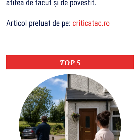
atîtea de făcut şi de povestit.
Articol preluat de pe:
criticatac.ro
TOP 5