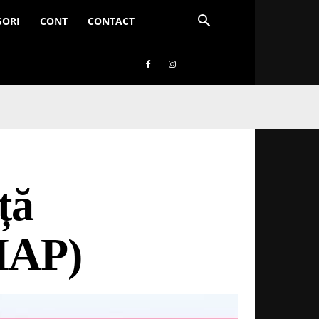
SORI
CONT
CONTACT
ță
(HAP)