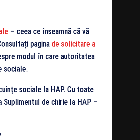
ale
– ceea ce înseamnă că vă
 Consultați pagina
de solicitare a
espre modul în care autoritatea
e sociale.
ocuințe sociale la HAP. Cu toate
la Suplimentul de chirie la HAP –
?