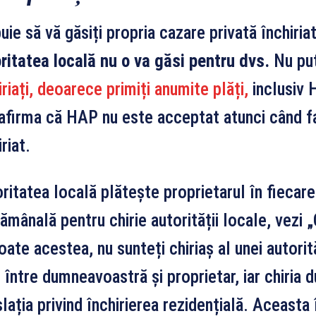
uie să vă găsiți propria cazare privată închiria
ritatea locală nu o va găsi pentru dvs.
Nu pu
iriați, deoarece primiți anumite plăți,
inclusiv H
afirma că HAP nu este acceptat atunci când fa
riat.
ritatea locală plătește proprietarul în fiecare 
ămânală pentru chirie autorității locale, vezi 
oate acestea, nu sunteți chiriaș al unei autorit
 între dumneavoastră și proprietar, iar chiria
slația privind închirierea rezidențială. Aceast