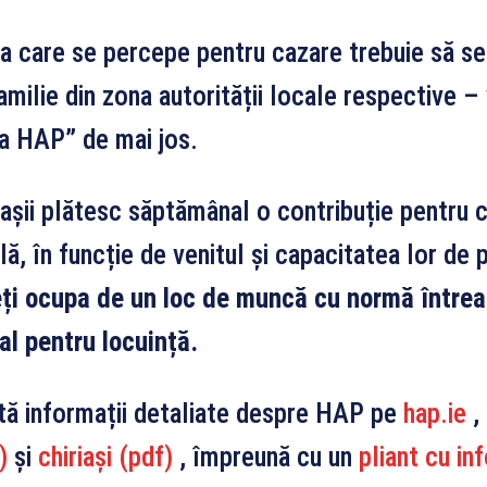
ia care se percepe pentru cazare trebuie să se 
amilie din zona autorității locale respective –
ia HAP” de mai jos.
iașii plătesc săptămânal o contribuție pentru 
lă, în funcție de venitul și capacitatea lor de 
ți ocupa de un loc de muncă cu normă întreag
al pentru locuință.
tă informații detaliate despre HAP pe
hap.ie
,
)
și
chiriași (pdf)
, împreună cu un
pliant cu in