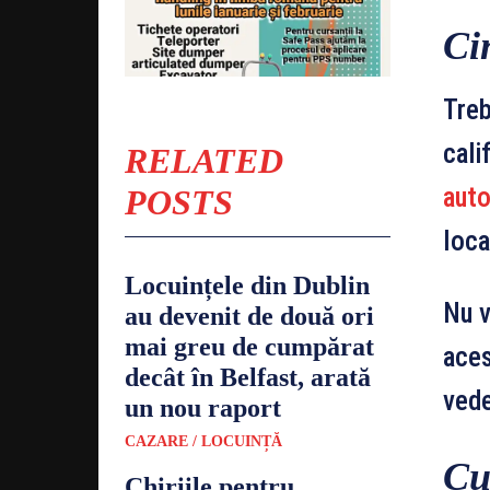
Ci
Treb
cali
RELATED
auto
POSTS
loca
Locuințele din Dublin
Nu v
au devenit de două ori
mai greu de cumpărat
aces
decât în Belfast, arată
vede
un nou raport
CAZARE / LOCUINȚĂ
Cu
Chiriile pentru