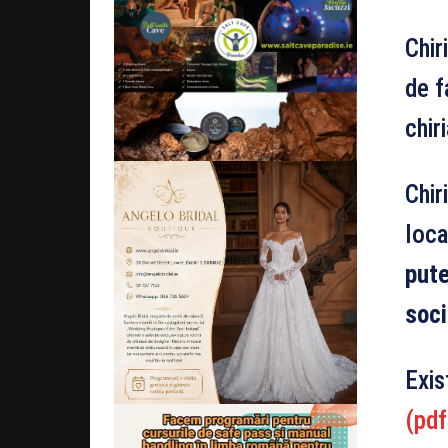
Chir
de f
chir
Chir
loca
pute
soci
Exis
(pdf