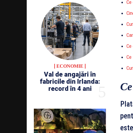
Ce 
Cin
Cu
Car
Ce 
Ce 
ECONOMIE
Cum
Val de angajări în
fabricile din Irlanda:
Ce
record în 4 ani
Plat
pent
este