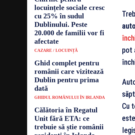
locuințele sociale cresc
Treb
cu 25% în sudul
Dublinului. Peste
auto
20.000 de familii vor fi
înch
afectate
pot 
CAZARE / LOCUINȚĂ
închi
Ghid complet pentru
românii care vizitează
Dublin pentru prima
Auto
dată
săpt
GHIDUL ROMÂNULUI ÎN IRLANDA
Cu t
Călătoria în Regatul
este
Unit fără ETA: ce
trebuie să știe românii
legi