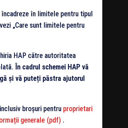
încadreze în limitele pentru tipul
 vezi „Care sunt limitele pentru
chiria HAP către autoritatea
plată.
În cadrul schemei HAP vă
ă și vă puteți păstra ajutorul
 inclusiv broșuri pentru
proprietari
formații generale (pdf)
.