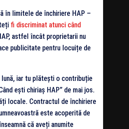
tă în limitele de închiriere HAP –
teți
fi discriminat atunci când
AP, astfel încât proprietarii nu
ce publicitate pentru locuițe de
lună, iar tu plătești o contribuție
„Când ești chiriaș HAP” de mai jos.
ăți locale. Contractul de închiriere
 dumneavoastră este acoperită de
a înseamnă că aveți anumite