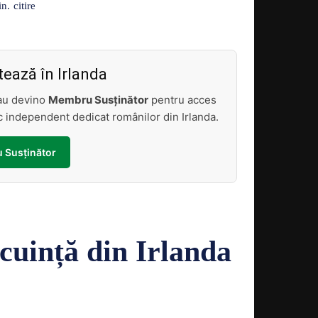
Acțiune
citire
n.
ează în Irlanda
sau devino
Membru Susținător
pentru acces
tic independent dedicat românilor din Irlanda.
 Susținător
ocuință din Irlanda