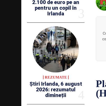
2.100 de euro pe an
pentru un copil în
Irlanda
C
co
REZUMATE
Pl
Știri Irlanda, 6 august
2026: rezumatul
(
dimineții