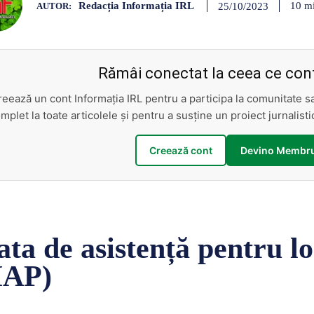
Redacția Informația IRL
10
mi
25/10/2023
AUTOR:
Rămâi conectat la ceea ce cont
reează un cont Informația IRL pentru a participa la comunitate 
mplet la toate articolele și pentru a susține un proiect jurnalis
Creează cont
Devino Membru
ata de asistență pentru l
HAP)