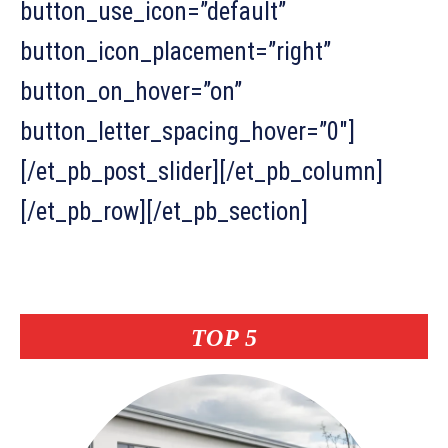
button_use_icon=”default”
button_icon_placement=”right”
button_on_hover=”on”
button_letter_spacing_hover=”0″]
[/et_pb_post_slider][/et_pb_column]
[/et_pb_row][/et_pb_section]
TOP 5