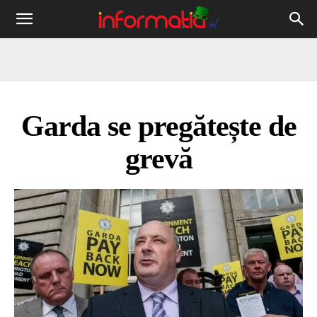
Informația
IRL
Garda se pregătește de
grevă