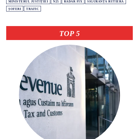
MINISTERUL JUSTIȚIEI
N25
RADAR FIX
SIGURANȚĂ RUTIERĂ
ȘOFERI
TRAFIC
TOP 5