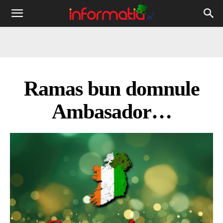
Informația
IRL
Ramas bun domnule
Ambasador…