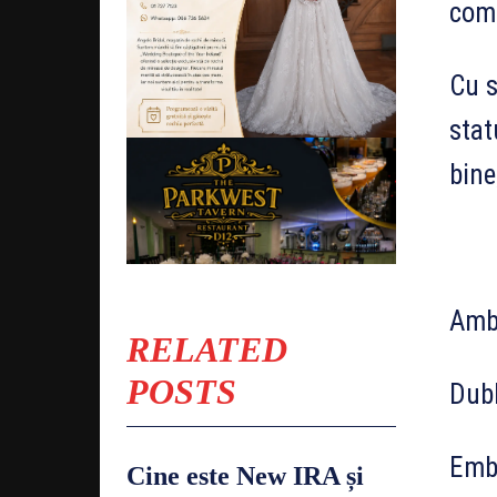
comu
Cu s
stat
bine
Amb
RELATED
POSTS
Dubl
Emb
Cine este New IRA și