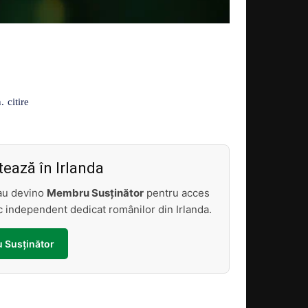
Acțiune
citire
.
ează în Irlanda
sau devino
Membru Susținător
pentru acces
tic independent dedicat românilor din Irlanda.
 Susținător