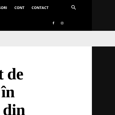
SORI
CONT
CONTACT
t de
în
 din