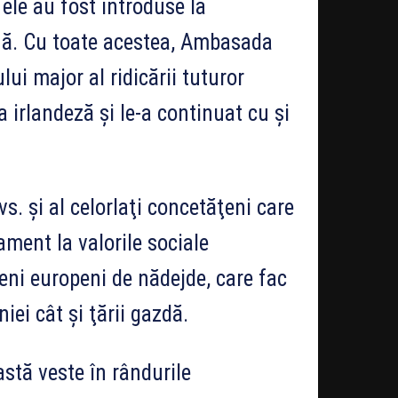
ele au fost introduse la
ă. Cu toate acestea, Ambasada
ui major al ridicării tuturor
a irlandeză şi le-a continuat cu şi
s. şi al celorlaţi concetăţeni care
ament la valorile sociale
eni europeni de nădejde, care fac
ei cât şi ţării gazdă.
stă veste în rândurile