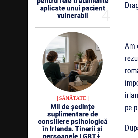
pentru rele tratamente
Drag
aplicate unui pacient
vulnerabil
Am d
rezu
româ
impo
irla
SĂNĂTATE
Mii de ședințe
pe p
suplimentare de
consiliere psihologică
După
în Irlanda. Tinerii și
persoanele LGBT+,