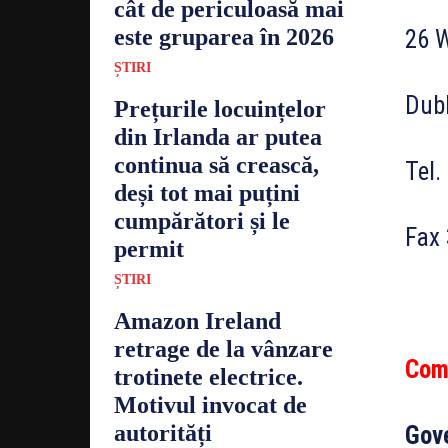
cât de periculoasă mai
este gruparea în 2026
26 
ȘTIRI
Dubl
Prețurile locuințelor
din Irlanda ar putea
continua să crească,
Tel.
deși tot mai puțini
cumpărători și le
Fax 
permit
ȘTIRI
Amazon Ireland
retrage de la vânzare
Com
trotinete electrice.
Motivul invocat de
autorități
Gov