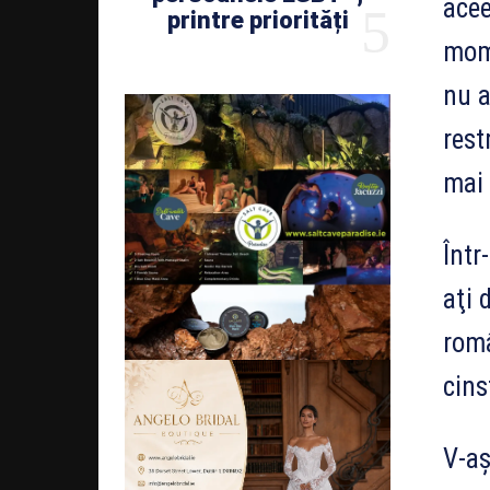
acee
printre priorități
mome
nu a
rest
mai 
Într
aţi 
româ
cins
V-aş