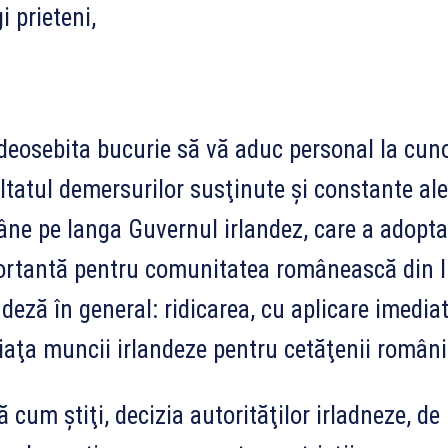
i prieteni,
eosebita bucurie să vă aduc personal la cunos
ltatul demersurilor susţinute şi constante ale
ne pe langa Guvernul irlandez, care a adoptat
rtantă pentru comunitatea românească din Ir
ndeză în general: ridicarea, cu aplicare imediat
iaţa muncii irlandeze pentru cetăţenii români
 cum ştiţi, decizia autorităţilor irladneze, de 