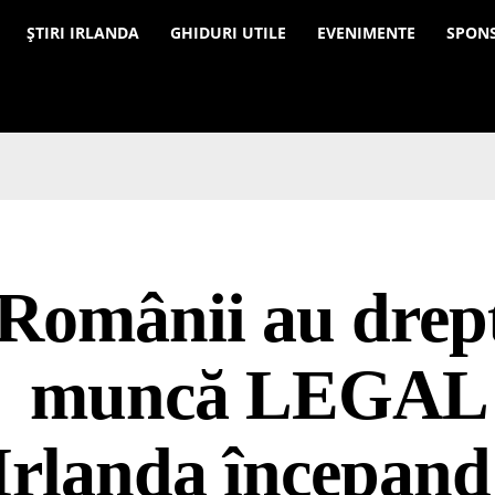
a
ȘTIRI IRLANDA
GHIDURI UTILE
EVENIMENTE
SPON
Românii au drep
muncă LEGAL 
Irlanda începand