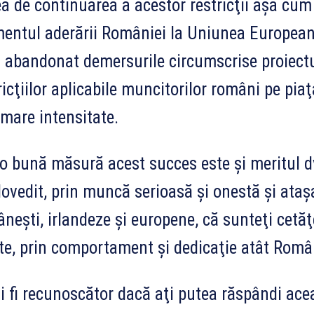
a de continuarea a acestor restricţii aşa cum 
ntul aderării României la Uniunea European
 abandonat demersurile circumscrise proiectul
ricţiilor aplicabile muncitorilor români pe piaţ
mare intensitate.
-o bună măsură acest succes este şi meritul dv
dovedit, prin muncă serioasă şi onestă şi ataş
neşti, irlandeze şi europene, că sunteţi cetăţ
te, prin comportament şi dedicaţie atât Români
i fi recunoscător dacă aţi putea răspândi acea