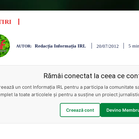
TIRI
Redacția Informația IRL
5
min
20/07/2012
AUTOR:
Rămâi conectat la ceea ce cont
reează un cont Informația IRL pentru a participa la comunitate 
mplet la toate articolele și pentru a susține un proiect jurnalis
Creează cont
Devino Membru