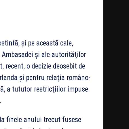
tintă, şi pe această cale,
 Ambasadei şi ale autorităţilor
, recent, o decizie deosebit de
landa şi pentru relaţia româno-
ă, a tututor restricţiilor impuse
.
la finele anului trecut fusese