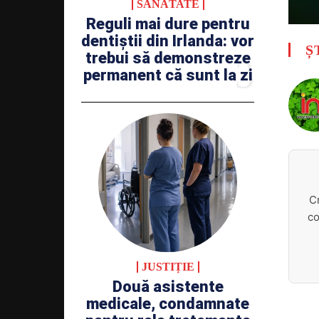
SĂNĂTATE
Reguli mai dure pentru
dentiștii din Irlanda: vor
Ș
trebui să demonstreze
permanent că sunt la zi
C
co
JUSTIȚIE
Două asistente
medicale, condamnate