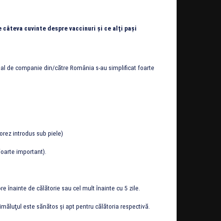
 câteva cuvinte despre vaccinuri şi ce alţi paşi
mal de companie din/către România s-au simplificat foarte
orez introdus sub piele)
foarte important).
re înainte de călătorie sau cel mult înainte cu 5 zile.
imăluţul este sănătos şi apt pentru călătoria respectivă.