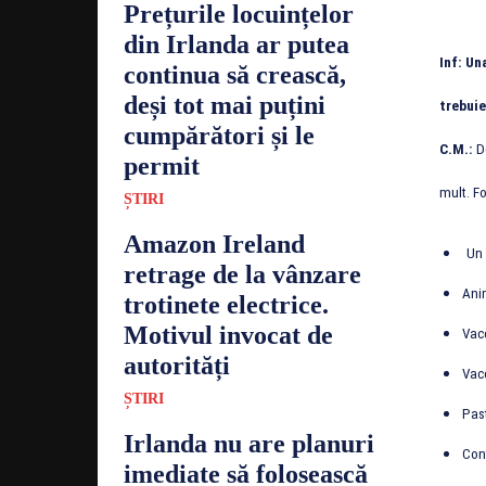
Prețurile locuințelor
din Irlanda ar putea
Inf: Un
continua să crească,
deși tot mai puțini
trebuie
cumpărători și le
C.M.:
De
permit
mult. Fo
ȘTIRI
Amazon Ireland
Un 
retrage de la vânzare
Anim
trotinete electrice.
Motivul invocat de
Vacc
autorități
Vacc
ȘTIRI
Past
Irlanda nu are planuri
Cont
imediate să folosească