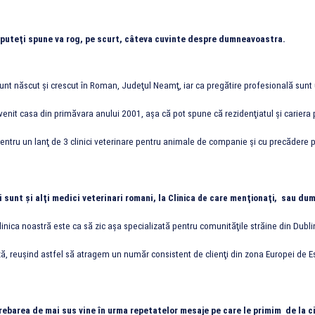
 puteţi spune va rog, pe scurt, câteva cuvinte despre dumneavoastra.
nt născut şi crescut în Roman, Judeţul Neamţ, iar ca pregătire profesională sunt un
venit casa din primăvara anului 2001, aşa că pot spune că rezidenţiatul şi cariera 
pentru un lanţ de 3 clinici veterinare pentru animale de companie şi cu precădere p
i sunt şi alţi medici veterinari romani, l
a Clinica de care menţionaţi,
sau dumn
inica noastră este ca să zic aşa specializată pentru comunităţile străine din Dubl
ă, reuşind astfel să atragem un număr consistent de clienţi din zona Europei de Es
trebarea de mai sus vine în urma repetatelor mesaje pe care le primim de la c