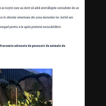
ai noştrii care au dorit să aibă animăluţele consultate de un
 în clinicile veterinare din zona domniilor lor. Astfel am
nnegad pentru a le ajuta prietenii necuvântători.
i frecvente adresate de posesorii de animale de