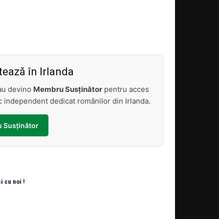
Acțiune
ează în Irlanda
sau devino
Membru Susținător
pentru acces
tic independent dedicat românilor din Irlanda.
 Susținător
 cu noi !