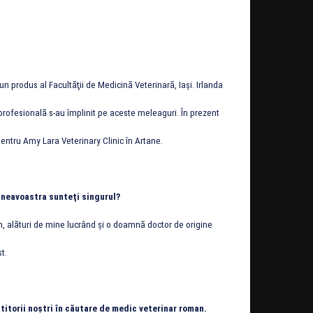
 produs al Facultăţii de Medicină Veterinară, Iaşi. Irlanda
profesională s-au împlinit pe aceste meleaguri. În prezent
entru Amy Lara Veterinary Clinic în Artane.
eavoastra sunteţi singurul?
in, alături de mine lucrând şi o doamnă doctor de origine
t.
ititorii noştri în căutare de medic veterinar roman.