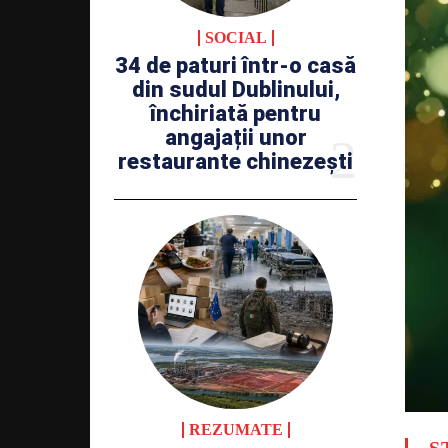
SOCIAL
34 de paturi într-o casă
din sudul Dublinului,
închiriată pentru
angajații unor
restaurante chinezești
REZUMATE