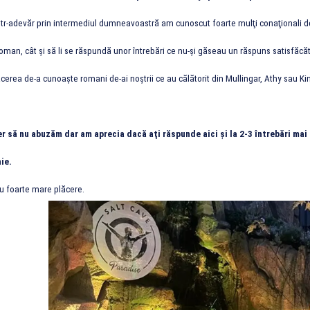
tr-adevăr prin intermediul dumneavoastră am cunoscut foarte mulţi conaţionali de-
man, cât şi să li se răspundă unor întrebări ce nu-şi găseau un răspuns satisfăcător
cerea de-a cunoaşte romani de-ai noştrii ce au călătorit din Mullingar, Athy sau Ki
er să nu abuzăm dar am aprecia dacă aţi răspunde aici şi la 2-3 întrebări ma
ie.
 foarte mare plăcere.