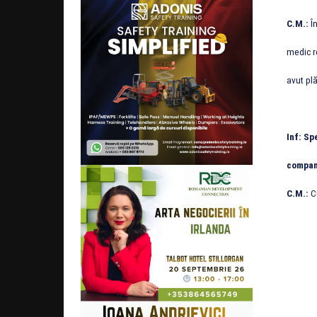
C.M.:
În
medic ro
avut plă
Inf: Sp
compan
C.M.:
Cu