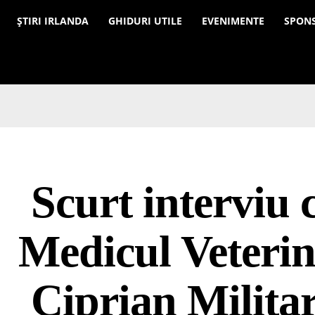
a
ȘTIRI IRLANDA
GHIDURI UTILE
EVENIMENTE
SPON
Scurt interviu 
Medicul Veteri
Ciprian Milita