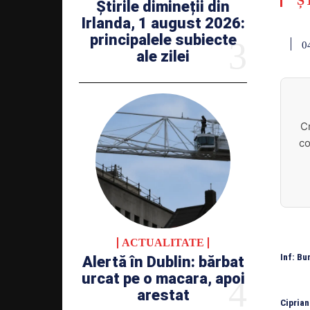
Ș
Știrile dimineții din
Irlanda, 1 august 2026:
principalele subiecte
0
ale zilei
C
co
ACTUALITATE
Inf: Bu
Alertă în Dublin: bărbat
urcat pe o macara, apoi
arestat
Ciprian