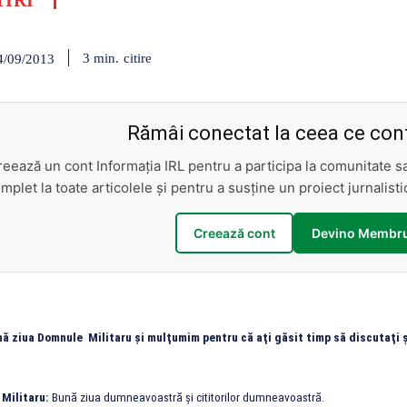
TIRI
citire
3
min.
4/09/2013
Rămâi conectat la ceea ce cont
reează un cont Informația IRL pentru a participa la comunitate 
mplet la toate articolele și pentru a susține un proiect jurnalis
Creează cont
Devino Membru
nă ziua Domnule Militaru şi mulţumim pentru că aţi găsit timp să discutaţi şi
 Militaru:
Bună ziua dumneavoastră şi cititorilor dumneavoastră.