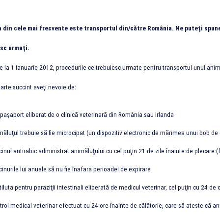
a din cele mai frecvente este transportul din/către România. Ne puteţi spune
sc urmaţi.
 la 1 Ianuarie 2012, procedurile ce trebuiesc urmate pentru transportul unui ani
arte succint aveţi nevoie de:
paşaport eliberat de o clinică veterinară din România sau Irlanda
ăluţul trebuie să fie microcipat (un dispozitiv electronic de mărimea unui bob de 
inul antirabic administrat animăluţului cu cel puţin 21 de zile înainte de plecare (
inurile lui anuale să nu fie înafara perioadei de expirare
iluta pentru paraziţii intestinali eliberată de medicul veterinar, cel puţin cu 24 de o
rol medical veterinar efectuat cu 24 ore înainte de călătorie, care să ateste că an