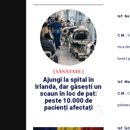
Inf: Ne
C.M.:
Su
mi-a de
lucrez 
SĂNĂTATE
Ajungi la spital în
Inf: Ma
Irlanda, dar găsești un
scaun în loc de pat:
C.M.:
Cl
peste 10.000 de
polonez
pacienți afectați
Inf: În