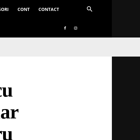
SORI
CONT
CONTACT
cu
nar
ru