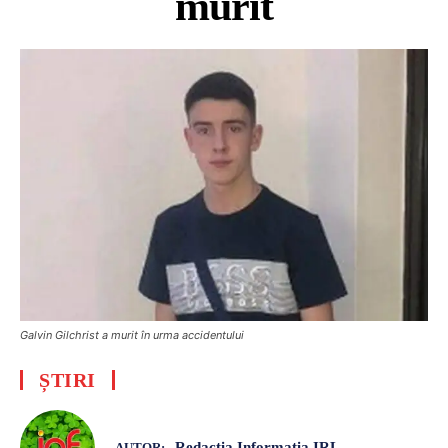
murit
Galvin Gilchrist a murit în urma accidentului
ȘTIRI
Redacția Informația IRL
AUTOR: