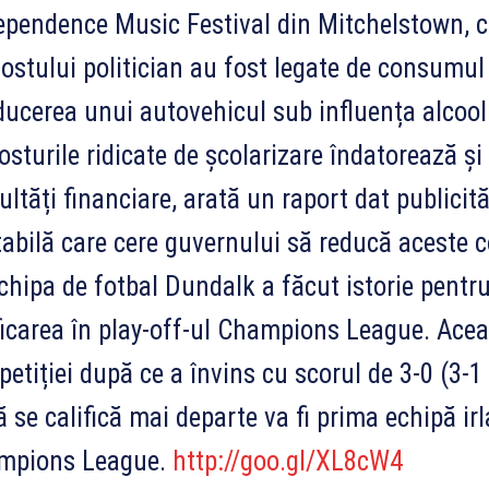
ependence Music Festival din Mitchelstown, co.
fostului politician au fost legate de consumul 
ucerea unui autovehicul sub influența alcool
sturile ridicate de școlarizare îndatorează și 
cultăți financiare, arată un raport dat publicit
tabilă care cere guvernului să reducă aceste c
hipa de fotbal Dundalk a făcut istorie pentru
ficarea în play-off-ul Champions League. Aceast
etiției după ce a învins cu scorul de 3-0 (3-1
 se califică mai departe va fi prima echipă ir
mpions League.
http://goo.gl/XL8cW4