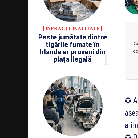
INFRACȚIONALITATE
Peste jumătate dintre
C
țigările fumate în
co
Irlanda ar proveni din
piața ilegală
✪ Au
asea
a im
✪ Do