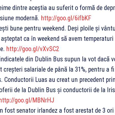
eime dintre aceștia au suferit o formă de depr
esiune modernă.
http://goo.gl/6ifbKF
ști bune pentru weekend. Deși ploile și vântu
 așteptat ca în weekend să avem temperaturi 
de.
http://goo.gl/vXvSC2
ndicatele din Dublin Bus supun la vot dacă vo
t creșteri salariale de până la 31%, pentru a fi
. Conductorii Luas au creat un precedent prin 
oferii de la Dublin Bus și conductorii de la Iri
http://goo.gl/MBNrHJ
 fost senator irlandez a fost arestat de 3 ori