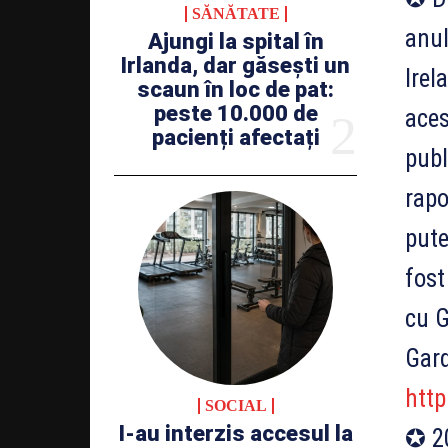
SĂNĂTATE
anul
Ajungi la spital în
Irlanda, dar găsești un
Irel
scaun în loc de pat:
peste 10.000 de
aces
pacienți afectați
publ
rapo
pute
fost
cu G
Gard
http
SOCIAL
I-au interzis accesul la
✪ 20