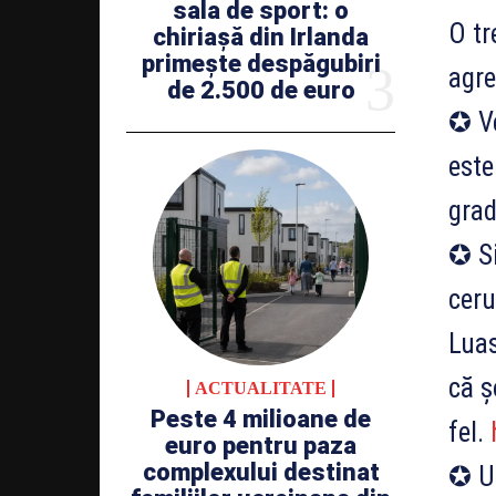
sala de sport: o
O tr
chiriașă din Irlanda
primește despăgubiri
agr
de 2.500 de euro
✪ Ve
este
gra
✪ Si
ceru
Luas
că ș
ACTUALITATE
Peste 4 milioane de
fel.
euro pentru paza
complexului destinat
✪ Un