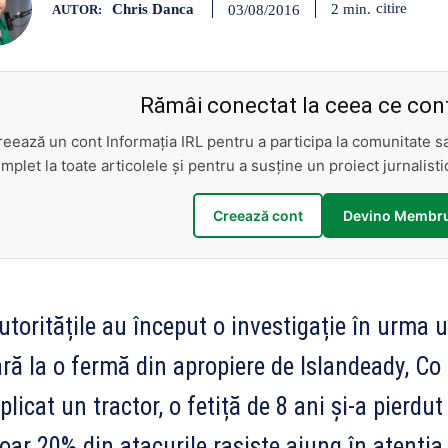
Chris Danca
citire
2
min.
03/08/2016
AUTOR:
Rămâi conectat la ceea ce cont
reează un cont Informația IRL pentru a participa la comunitate 
mplet la toate articolele și pentru a susține un proiect jurnalis
Creează cont
Devino Membru
toritățile au început o investigație în urma u
ră la o fermă din apropiere de Islandeady, Co
plicat un tractor, o fetiță de 8 ani și-a pierdut
ar 20% din atacurile rasiste ajung în atenția