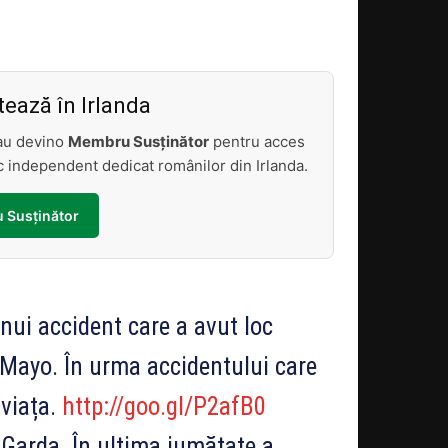
Acțiune
ează în Irlanda
sau devino
Membru Susținător
pentru acces
tic independent dedicat românilor din Irlanda.
 Susținător
nui accident care a avut loc
 Mayo. În urma accidentului care
 viața.
http://goo.gl/P2afB0
 Garda. În ultima jumătate a