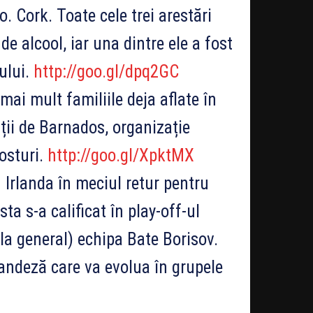
 Cork. Toate cele trei arestări
de alcool, iar una dintre ele a fost
ului.
http://goo.gl/dpq2GC
mai mult familiile deja aflate în
ății de Barnados, organizație
osturi.
http://goo.gl/XpktMX
 Irlanda în meciul retur pentru
a s-a calificat în play-off-ul
 la general) echipa Bate Borisov.
landeză care va evolua în grupele