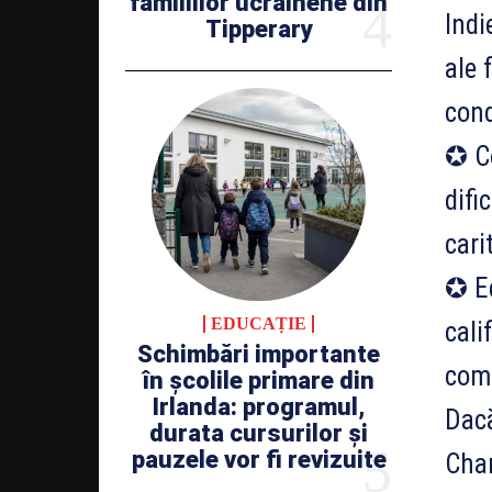
familiilor ucrainene din
Indi
Tipperary
ale 
cond
✪ Co
difi
cari
✪ Ec
EDUCAȚIE
cali
Schimbări importante
comp
în școlile primare din
Irlanda: programul,
Dacă
durata cursurilor și
pauzele vor fi revizuite
Cha