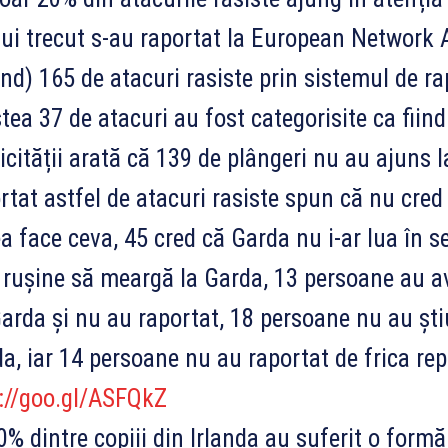
ui trecut s-au raportat la European Network
and) 165 de atacuri rasiste prin sistemul de ra
tea 37 de atacuri au fost categorisite ca fiind
icității arată că 139 de plângeri nu au ajuns 
rtat astfel de atacuri rasiste spun că nu cred
a face ceva, 45 cred că Garda nu i-ar lua în se
 rușine să meargă la Garda, 13 persoane au av
arda și nu au raportat, 18 persoane nu au ști
a, iar 14 persoane nu au raportat de frica repr
://goo.gl/ASFQkZ
% dintre copiii din Irlanda au suferit o formă