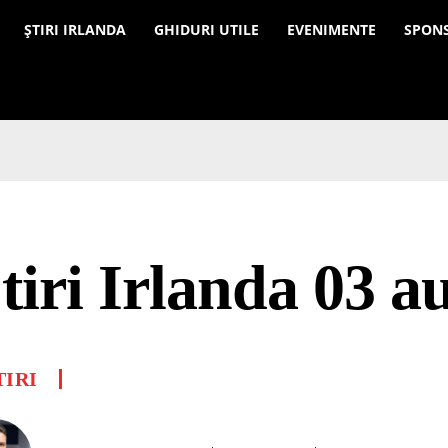
a
ȘTIRI IRLANDA
GHIDURI UTILE
EVENIMENTE
SPON
tiri Irlanda 03 a
TIRI