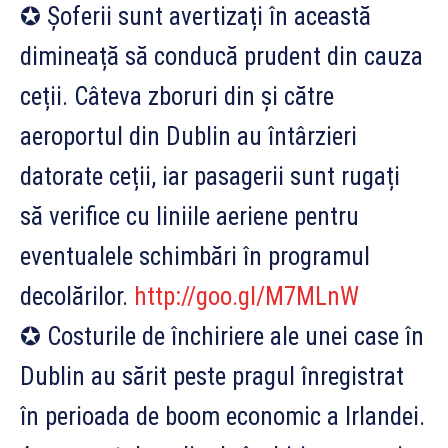
✪ Șoferii sunt avertizați în această
dimineață să conducă prudent din cauza
ceții. Câteva zboruri din și către
aeroportul din Dublin au întârzieri
datorate ceții, iar pasagerii sunt rugați
să verifice cu liniile aeriene pentru
eventualele schimbări în programul
decolărilor.
http://goo.gl/M7MLnW
✪ Costurile de înch
iriere ale unei case în
Dublin au sărit peste pragul înregistrat
în perioada de boom economic a Irlandei.