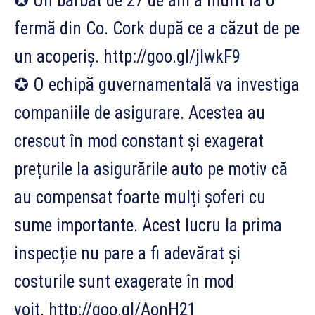
✪ Un bărbat de 27 de ani a murit la o
fermă din Co. Cork după ce a căzut de pe
un acoperiș. http://goo.gl/jIwkF9
✪ O echipă guvernamentală va investiga
companiile de asigurare. Acestea au
crescut în mod constant și exagerat
prețurile la asigurările auto pe motiv că
au compensat foarte mulți șoferi cu
sume importante. Acest lucru la prima
inspecție nu pare a fi adevărat și
costurile sunt exagerate în mod
voit. http://goo.gl/AonH21