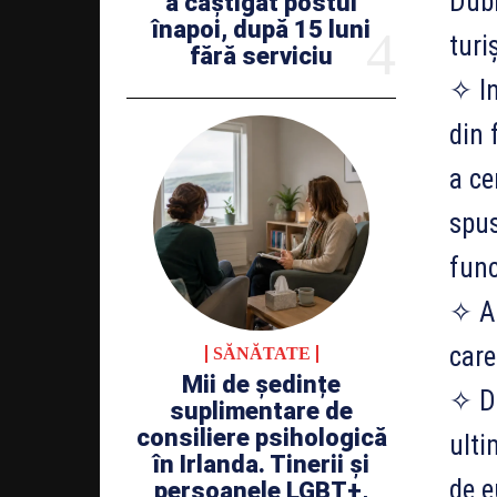
Dubl
a câștigat postul
înapoi, după 15 luni
turi
fără serviciu
✧ In
din 
a ce
spus
func
✧ Au
care
SĂNĂTATE
Mii de ședințe
✧ Do
suplimentare de
consiliere psihologică
ulti
în Irlanda. Tinerii și
de e
persoanele LGBT+,