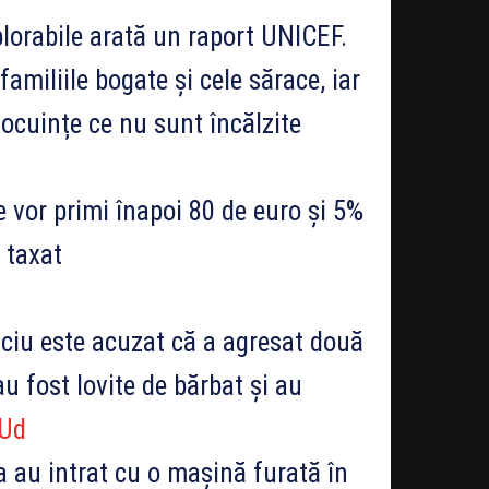
eplorabile arată un raport UNICEF.
amiliile bogate și cele sărace, iar
 locuințe ce nu sunt încălzite
e vor primi înapoi 80 de euro și 5%
 taxat
iciu este acuzat că a agresat două
u fost lovite de bărbat și au
GUd
a au intrat cu o mașină furată în