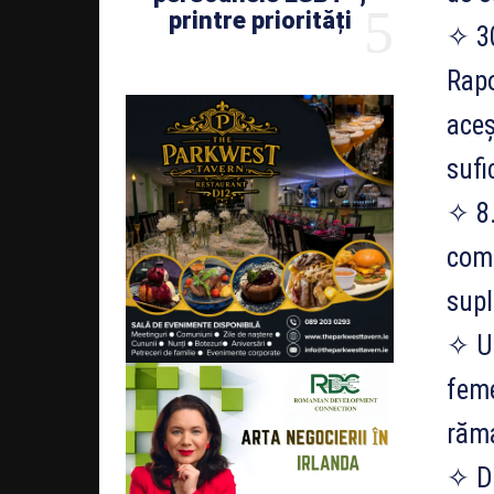
printre priorități
✧ 30
Rapo
aceș
sufi
✧ 8.
comp
supl
✧ Un
feme
răma
✧ Do