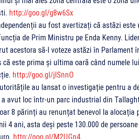
inul și mai ales zona centrală este o zonă und
ști.
http://goo.gl/g8w6Sx
dependenții au fost avertizați că astăzi este 
funcția de Prim Ministru pe Enda Kenny. Lider
rut acestora să-l voteze astăzi în Parlament î
 că este prima și ultima oară când numele lui
ție.
http://goo.gl/jISnnO
toritățile au lansat o investigație pentru a 
 a avut loc într-un parc industrial din Tallagh
ar 8 părinți au renunțat benevol la alocația 
mii 4 ani, asta deși peste 130.000 de persoane
uro.
http://goo.gl/M2UGn4