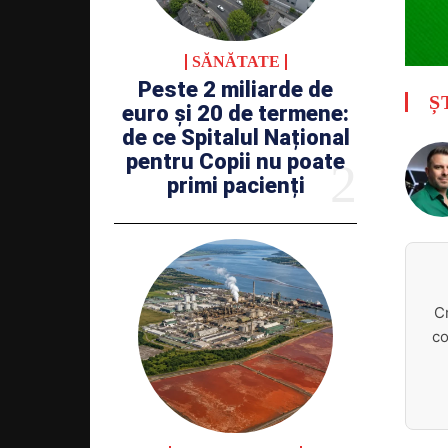
SĂNĂTATE
Peste 2 miliarde de
Ș
euro și 20 de termene:
de ce Spitalul Național
pentru Copii nu poate
primi pacienți
C
co