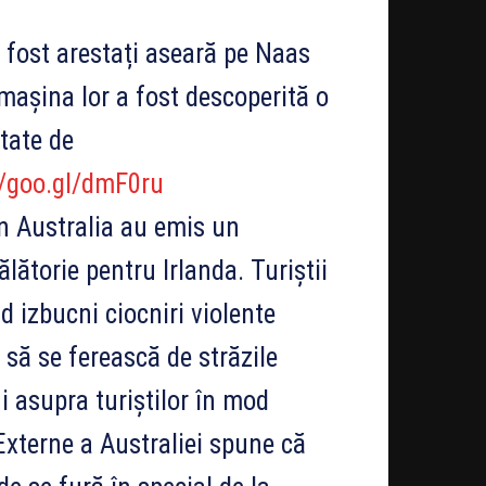
 fost arestați aseară pe Naas
mașina lor a fost descoperită o
tate de
//goo.gl/dmF0ru
in Australia au emis un
lătorie pentru Irlanda. Turiștii
d izbucni ciocniri violente
i să se ferească de străzile
 asupra turiștilor în mod
xterne a Australiei spune că