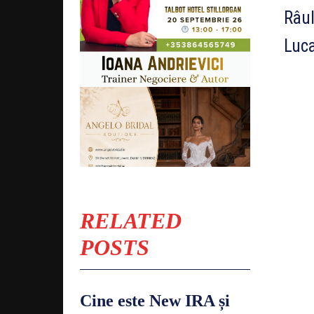
Râul
Luc
RELATED
POSTS
Cine este New IRA și