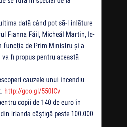
e se fură în special de la
ultima dată când pot să-l înlăture
ul Fianna Fáil, Micheál Martin, le-
n funcția de Prim Ministru și a
 va fi propus pentru această
descoperi cauzele unui incendiu
t.
http://goo.gl/550lCv
pentru copii de 140 de euro în
 din Irlanda câștigă peste 100.000