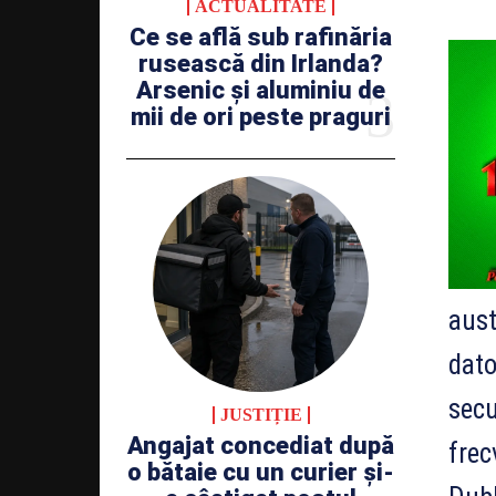
ACTUALITATE
Ce se află sub rafinăria
rusească din Irlanda?
Arsenic și aluminiu de
mii de ori peste praguri
aust
dato
secu
JUSTIȚIE
Angajat concediat după
frec
o bătaie cu un curier și-