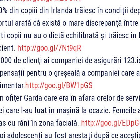
% din copiii din Irlanda trăiesc în condiții d
rtul arată că există o mare discrepanță între f
ti copii nu au o dietă echilibrată și trăiesc în
cient.
http://goo.gl/7Nt9qR
000 de clienți ai companiei de asigurări 123.i
ensații pentru o greșeală a companiei care a
imentar.
http://goo.gl/BW1pGS
 ofițer Garda care era în afara orelor de serv
i care l-au luat în mașină la ocazie. Femeile a
s cu răni în zona facială.
http://goo.gl/EDp
i adolescenți au fost arestați după ce acești