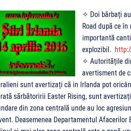
✧ Doi bărbați au
Road după ce în 
importantă canti
explozibil.
http:
✧ Autoritățile d
avertisment de că
ralieni sunt avertizați că in Irlanda pot oricân
rată sărbă
toririi Easter Rising, sunt avertizaț
ndare din zona centrală unde au loc agresiuni
vent. Deasemenea Departamentul Afacerilor E