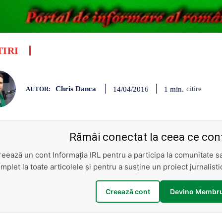
TIRI
Chris Danca
citire
1
min.
14/04/2016
AUTOR:
Rămâi conectat la ceea ce cont
reează un cont Informația IRL pentru a participa la comunitate 
mplet la toate articolele și pentru a susține un proiect jurnalis
Creează cont
Devino Membru