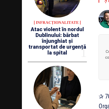
Ș
INFRACȚIONALITATE
Atac violent în nordul
Dublinului: bărbat
înjunghiat și
transportat de urgență
C
la spital
co
✰ 70
Orga