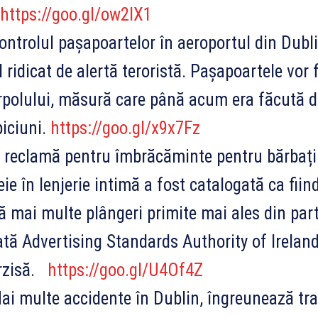
https://goo.gl/ow2IX1
ntrolul pașapoartelor în aeroportul din Dublin
l ridicat de alertă teroristă. Pașapoartele vor 
rpolului, măsură care până acum era făcută do
iciuni.
https://goo.gl/x9x7Fz
reclamă pentru îmbrăcăminte pentru bărbați î
ie în lenjerie intimă a fost catalogată ca fii
 mai multe plângeri primite mai ales din par
ată Advertising Standards Authority of Ireland
erzisă.
https://goo.gl/U4Of4Z
i multe accidente în Dublin, îngreunează traf