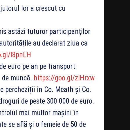
utorul lor a crescut cu
s astăzi tuturor participanților
 autoritățile au declarat ziua ca
o.gl/I8pnLH
de euro pe an pe transport.
ul de muncă.
https://goo.gl/zIHrxw
 percheziții în Co. Meath și Co.
droguri de peste 300.000 de euro.
ntrolul mai multor mașini în
te se află și o femeie de 50 de