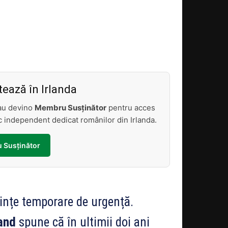
Acțiune
ează în Irlanda
sau devino
Membru Susținător
pentru acces
tic independent dedicat românilor din Irlanda.
 Susținător
ințe temporare de urgență.
land
spune că în ultimii doi ani