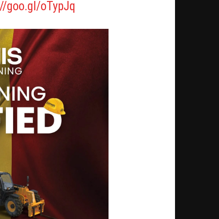
://goo.gl/oTypJq