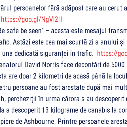
rul persoanelor fără adăpost care au cerut aj
%
https://goo.gl/NgVI2H
e safe be seen” – acesta este mesajul transmi
rafic. Astăzi este cea mai scurtă zi a anului și
d una dedicată siguranței în trafic.
https://go
natorul David Norris face decontări de 5000 
ta are doar 2 kilometri de acasă până la loc
tru persoane au fost arestate după mai multe
h, percheziții în urma cărora s-au descoperit 
a a descoperit 13 kilograme de canabis la co
piere de Ashbourne. Printre persoanele aresta