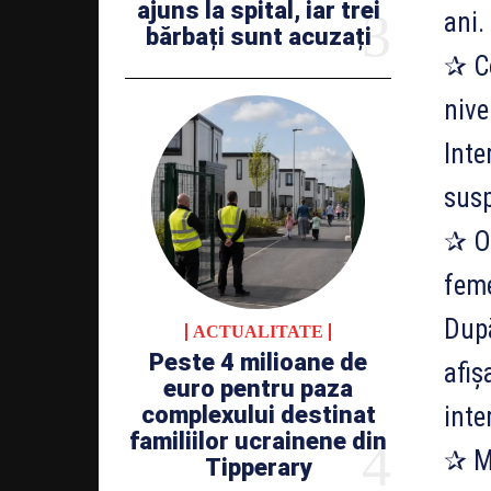
ajuns la spital, iar trei
ani.
bărbați sunt acuzați
✰ Co
nive
Inte
susp
✰ O 
feme
După
ACTUALITATE
Peste 4 milioane de
afiș
euro pentru paza
complexului destinat
int
familiilor ucrainene din
✰ Ma
Tipperary