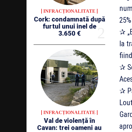
numă
INFRACȚIONALITATE
Cork: condamnată după
25
furtul unui inel de
✰ „B
3.650 €
la t
fiin
✰ Se
Aces
✰ Pa
Lout
INFRACȚIONALITATE
Gard
Val de violență în
apro
Cavan: trei oameni au