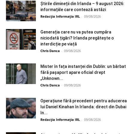
Știrile dimineții din Irlanda – 9 august 2026:
informațiile care contează astăzi
Redacția Informația IRL
-
09/08/2026
Generația care nu va putea cumpăra
niciodată țigări? Irlanda pregătește o
interdicție pe viață
Chris Danca
-
09/08/2026
Mister în fața instanței din Dublin: un bărbat
fără pașaport apare oficial drept
„Unknown...
Chris Danca
-
09/08/2026
Operațiune fără precedent pentru aducerea
lui Daniel Kinahan în Irlanda: direct din Dubai
în...
Redacția Informația IRL
-
09/08/2026