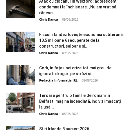
Atac cu ciocanul în Wexford: adolescent
condamnat la închisoare. „Nu am vrut să
rănesc...
Chris Danca
-
09/08/2026
Fiscul irlandez lovește economia subterană:
10,5 milioane € recuperate de la
constructori, saloane și...
Chris Danca
-
09/08/2026
Cork, în fața unei crize tot mai greu de
ignorat: droguri pe străzi și...
Redacția Informația IRL
-
08/08/2026
Teroare pentru o familie de români în
Belfast: mașina incendiată, indivizi mascați
la ușă...
Chris Danca
-
08/08/2026
Știri Irlanda 8 august 2026