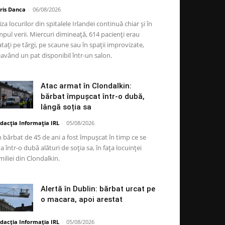
ris Danca
-
06/08/2026
iza locurilor din spitalele Irlandei continuă chiar și în
mpul verii. Miercuri dimineață, 614 pacienți erau
atați pe tărgi, pe scaune sau în spații improvizate,
având un pat disponibil într-un salon.
Atac armat în Clondalkin:
bărbat împușcat într-o dubă,
lângă soția sa
dacția Informația IRL
-
05/08/2026
 bărbat de 45 de ani a fost împușcat în timp ce se
la într-o dubă alături de soția sa, în fața locuinței
miliei din Clondalkin.
Alertă în Dublin: bărbat urcat pe
o macara, apoi arestat
dacția Informația IRL
-
05/08/2026