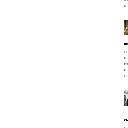
pr
Re
Da
un
in
ur
Un
Ch