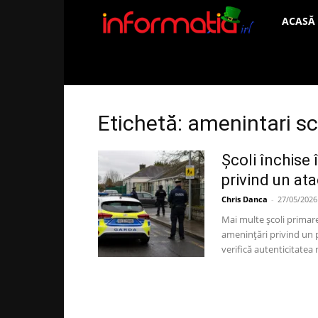
Informați
ACASĂ
IRL
Etichetă: amenintari sc
Școli închise
privind un at
Chris Danca
-
27/05/2026
Mai multe școli primare
amenințări privind un p
verifică autenticitatea