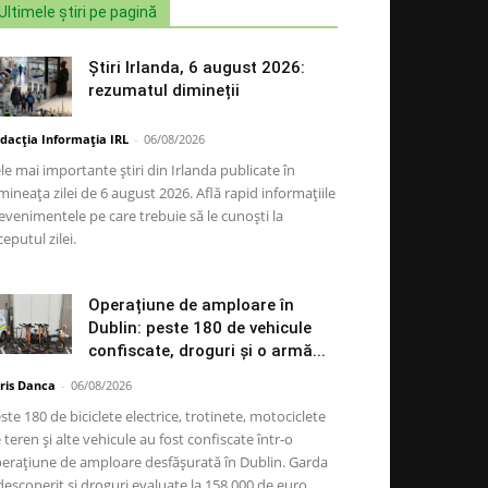
Ultimele știri pe pagină
Știri Irlanda, 6 august 2026:
rezumatul dimineții
dacția Informația IRL
-
06/08/2026
le mai importante știri din Irlanda publicate în
mineața zilei de 6 august 2026. Află rapid informațiile
 evenimentele pe care trebuie să le cunoști la
ceputul zilei.
Operațiune de amploare în
Dublin: peste 180 de vehicule
confiscate, droguri și o armă...
ris Danca
-
06/08/2026
ste 180 de biciclete electrice, trotinete, motociclete
 teren și alte vehicule au fost confiscate într-o
erațiune de amploare desfășurată în Dublin. Garda
descoperit și droguri evaluate la 158.000 de euro,