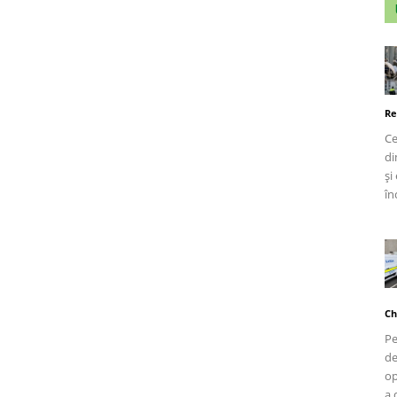
Re
Ce
di
și
în
Ch
Pe
de
op
a 