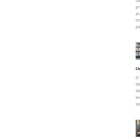
De
pr
pu
ti
pa
Ch
O 
di
de
lo
sp