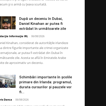
ecum și o armă cu țeava scurtată.
După un deceniu în Dubai,
Daniel Kinahan ar putea fi
extrădat în următoarele zile
dacția Informația IRL
-
06/08/2026
niel Kinahan, considerat de autoritățile irlandeze
a dintre figurile importante ale crimei organizate
ternaționale, ar putea fi extrădat din Dubai în
mătoarele zile. Acesta se află în Emiratele Arabe
ite de aproximativ un deceniu.
Schimbări importante în școlile
primare din Irlanda: programul,
durata cursurilor și pauzele vor
fi...
ris Danca
-
06/08/2026