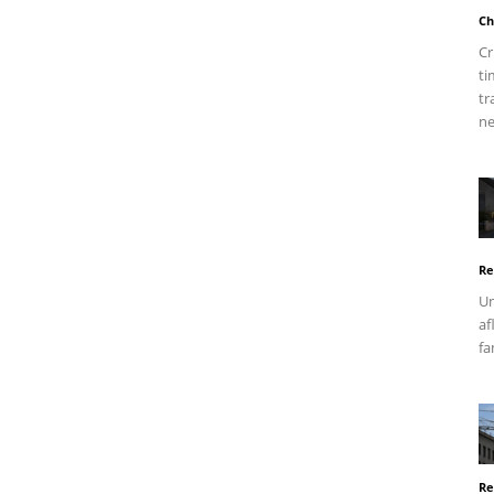
Ch
Cr
ti
tr
ne
Re
Un
af
fa
Re