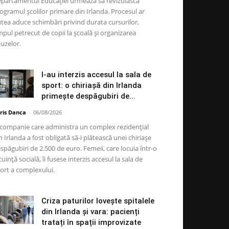
partamentul Educației urmează să revizuiască
ogramul școlilor primare din Irlanda. Procesul ar
tea aduce schimbări privind durata cursurilor,
mpul petrecut de copii la școală și organizarea
uzelor.
I-au interzis accesul la sala de
sport: o chiriașă din Irlanda
primește despăgubiri de...
ris Danca
-
06/08/2026
companie care administra un complex rezidențial
n Irlanda a fost obligată să-i plătească unei chiriașe
spăgubiri de 2.500 de euro. Femeii, care locuia într-o
cuință socială, îi fusese interzis accesul la sala de
ort a complexului.
Criza paturilor lovește spitalele
din Irlanda și vara: pacienți
tratați în spații improvizate