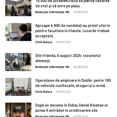
16.000 de ucraineni riscă să piardă cazarea
de stat și să intre pe piața...
Redacția Informația IRL
-
06/08/2026
Aproape 6.800 de candidați au primit oferte
pentru facultate în Irlanda. Locurile trebuie
acceptate...
Chris Danca
-
06/08/2026
Știri Irlanda, 6 august 2026: rezumatul
dimineții
Redacția Informația IRL
-
06/08/2026
Operațiune de amploare în Dublin: peste 180
de vehicule confiscate, droguri și o armă...
Chris Danca
-
06/08/2026
După un deceniu în Dubai, Daniel Kinahan ar
putea fi extrădat în următoarele zile
Redacția Informația IRL
-
06/08/2026