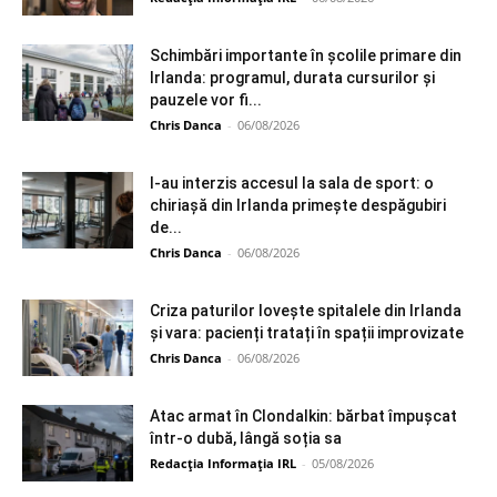
Schimbări importante în școlile primare din
Irlanda: programul, durata cursurilor și
pauzele vor fi...
Chris Danca
-
06/08/2026
I-au interzis accesul la sala de sport: o
chiriașă din Irlanda primește despăgubiri
de...
Chris Danca
-
06/08/2026
Criza paturilor lovește spitalele din Irlanda
și vara: pacienți tratați în spații improvizate
Chris Danca
-
06/08/2026
Atac armat în Clondalkin: bărbat împușcat
într-o dubă, lângă soția sa
Redacția Informația IRL
-
05/08/2026