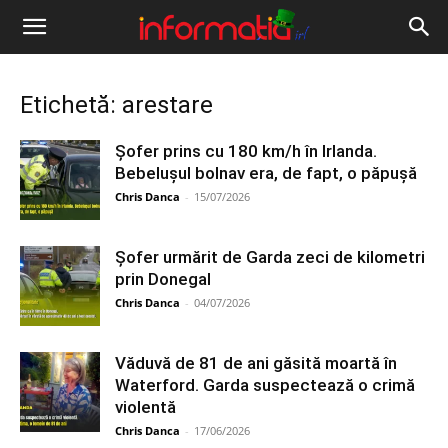
Informația
IRL
Etichetă: arestare
Șofer prins cu 180 km/h în Irlanda.
Bebelușul bolnav era, de fapt, o păpușă
Chris Danca
-
15/07/2026
Șofer urmărit de Garda zeci de kilometri
prin Donegal
Chris Danca
-
04/07/2026
Văduvă de 81 de ani găsită moartă în
Waterford. Garda suspectează o crimă
violentă
Chris Danca
-
17/06/2026