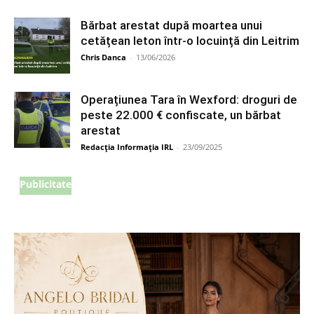
Bărbat arestat după moartea unui
cetățean leton într-o locuință din Leitrim
Chris Danca
-
13/06/2026
Operațiunea Tara în Wexford: droguri de
peste 22.000 € confiscate, un bărbat
arestat
Redacția Informația IRL
-
23/09/2025
Publicitate