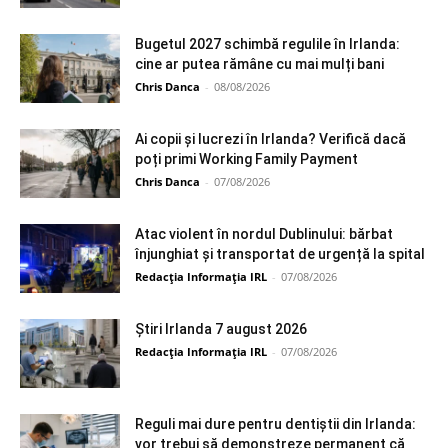
Bugetul 2027 schimbă regulile în Irlanda:
cine ar putea rămâne cu mai mulți bani
Chris Danca
-
08/08/2026
Ai copii și lucrezi în Irlanda? Verifică dacă
poți primi Working Family Payment
Chris Danca
-
07/08/2026
Atac violent în nordul Dublinului: bărbat
înjunghiat și transportat de urgență la spital
Redacția Informația IRL
-
07/08/2026
Știri Irlanda 7 august 2026
Redacția Informația IRL
-
07/08/2026
Reguli mai dure pentru dentiștii din Irlanda:
vor trebui să demonstreze permanent că