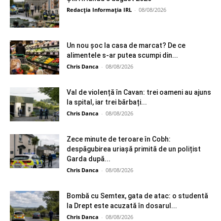
Redacția Informația IRL
-
08/08/2026
Un nou șoc la casa de marcat? De ce
alimentele s-ar putea scumpi din...
Chris Danca
-
08/08/2026
Val de violență în Cavan: trei oameni au ajuns
la spital, iar trei bărbați...
Chris Danca
-
08/08/2026
Zece minute de teroare în Cobh:
despăgubirea uriașă primită de un polițist
Garda după...
Chris Danca
-
08/08/2026
Bombă cu Semtex, gata de atac: o studentă
la Drept este acuzată în dosarul...
Chris Danca
-
08/08/2026