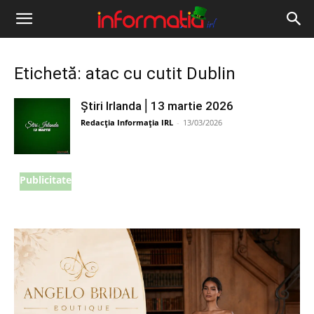
Informația
IRL
Etichetă: atac cu cutit Dublin
Știri Irlanda ⎜13 martie 2026
Redacția Informația IRL
-
13/03/2026
Publicitate