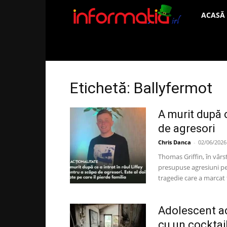
Informați
ACASĂ
IRL
Etichetă: Ballyfermot
A murit după c
de agresori
Chris Danca
-
02/06/2026
Thomas Griffin, în vârst
presupuse agresiuni pet
tragedie care a marcat 
Adolescent ac
cu un cocktai