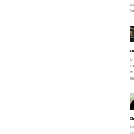
pa
în
Ch
Un
co
mâ
fă
Ch
Pe
pl