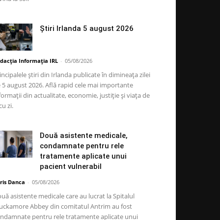
Știri Irlanda 5 august 2026
dacția Informația IRL
-
05/08/2026
incipalele știri din Irlanda publicate în dimineața zilei
 5 august 2026. Află rapid cele mai importante
formații din actualitate, economie, justiție și viața de
cu zi.
Două asistente medicale,
condamnate pentru rele
tratamente aplicate unui
pacient vulnerabil
ris Danca
-
05/08/2026
uă asistente medicale care au lucrat la Spitalul
ckamore Abbey din comitatul Antrim au fost
ndamnate pentru rele tratamente aplicate unui