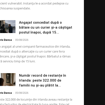
cient vulnerabil. Instanța le-a acordat pedepse cu
chisoarea suspendate.
Angajat concediat după o
bătaie cu un curier și-a câștigat
postul înapoi, după 15...
ris Danca
-
05/08/2026
 angajat al unei companii farmaceutice din Irlanda,
ncediat după o altercație cu un curier care livra
ncare, și-a câștigat postul înapoi. Bărbatul a rămas
ră serviciu timp de 15 luni.
Număr record de restanțe în
Irlanda: peste 322.000 de
familii nu și-au plătit la...
ris Danca
-
05/08/2026
ste 322.000 de locuințe din Irlanda aveau restanțe la
ata facturilor de electricitate în luna aprilie. Este cel