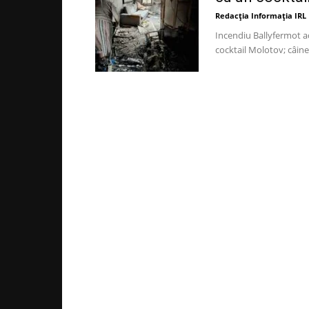
Redacția Informația IRL
Incendiu Ballyfermot ad
cocktail Molotov; câine