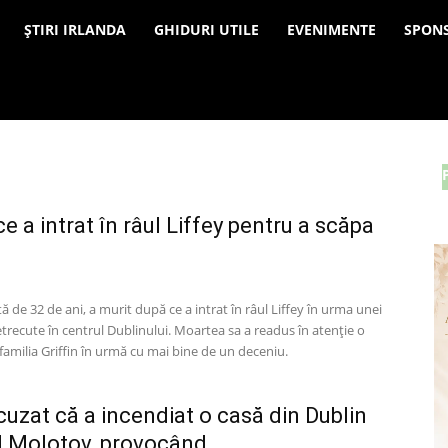
a
ȘTIRI IRLANDA
GHIDURI UTILE
EVENIMENTE
SPON
e a intrat în râul Liffey pentru a scăpa
ă de 32 de ani, a murit după ce a intrat în râul Liffey în urma unei
recute în centrul Dublinului. Moartea sa a readus în atenție o
familia Griffin în urmă cu mai bine de un deceniu.
uzat că a incendiat o casă din Dublin
l Molotov, provocând...