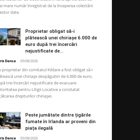
i mare număr înregistrat de la începerea colectării
estor date.
Proprietar obligat să-i
plătească unei chiriașe 6.000 de
euro după trei încercări
nejustificate de...
ris Danca
-
05/08/2026
 proprietar din comitatul Kildare a fost obligat să-i
ătească unei chiriașe despăgubiri de 6.000 de euro,
pă trei încercări nejustificate de evacuare.
toritatea pentru Litigii Locative a constatat
călcarea drepturilor chiriașei.
Peste jumătate dintre țigările
fumate în Irlanda ar proveni din
piața ilegală
ris Danca
-
05/08/2026