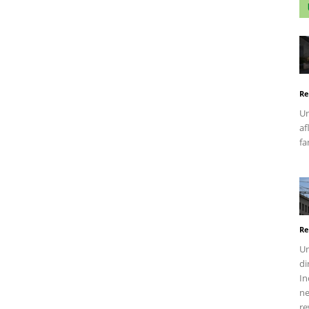
Re
Un
af
fa
Re
Un
di
In
ne
re