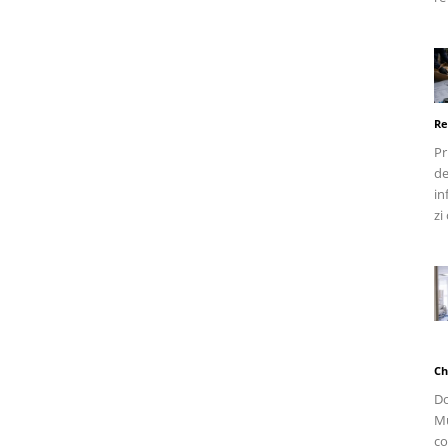
Re
Pr
de
in
zi 
Ch
Do
Mu
co