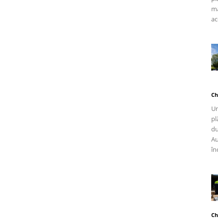
ma
ac
Ch
Un
pl
du
Au
în
Ch