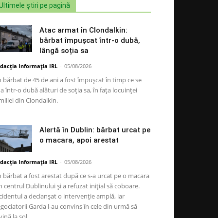
Ultimele știri pe pagină
Atac armat în Clondalkin:
bărbat împușcat într-o dubă,
lângă soția sa
dacția Informația IRL
-
05/08/2026
 bărbat de 45 de ani a fost împușcat în timp ce se
la într-o dubă alături de soția sa, în fața locuinței
miliei din Clondalkin.
Alertă în Dublin: bărbat urcat pe
o macara, apoi arestat
dacția Informația IRL
-
05/08/2026
 bărbat a fost arestat după ce s-a urcat pe o macara
n centrul Dublinului și a refuzat inițial să coboare.
cidentul a declanșat o intervenție amplă, iar
gociatorii Garda l-au convins în cele din urmă să
vină la sol.