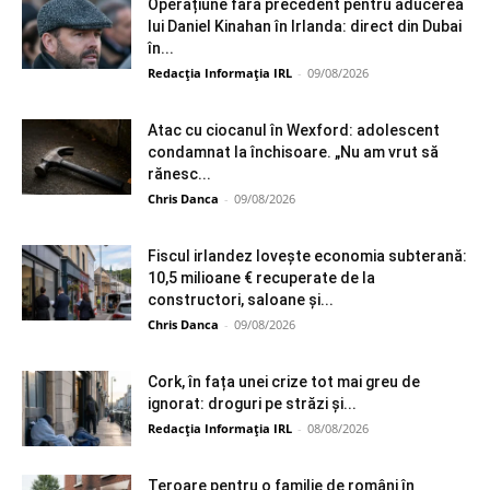
Operațiune fără precedent pentru aducerea
lui Daniel Kinahan în Irlanda: direct din Dubai
în...
Redacția Informația IRL
-
09/08/2026
Atac cu ciocanul în Wexford: adolescent
condamnat la închisoare. „Nu am vrut să
rănesc...
Chris Danca
-
09/08/2026
Fiscul irlandez lovește economia subterană:
10,5 milioane € recuperate de la
constructori, saloane și...
Chris Danca
-
09/08/2026
Cork, în fața unei crize tot mai greu de
ignorat: droguri pe străzi și...
Redacția Informația IRL
-
08/08/2026
Teroare pentru o familie de români în