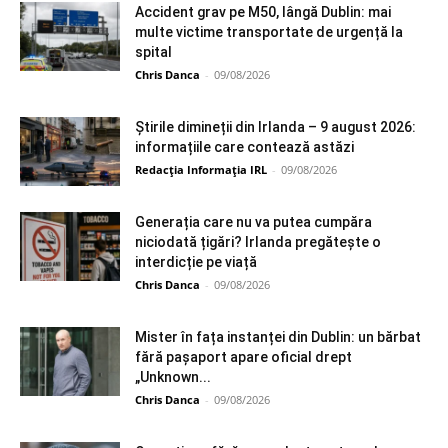
Accident grav pe M50, lângă Dublin: mai
multe victime transportate de urgență la
spital
Chris Danca
-
09/08/2026
Știrile dimineții din Irlanda – 9 august 2026:
informațiile care contează astăzi
Redacția Informația IRL
-
09/08/2026
Generația care nu va putea cumpăra
niciodată țigări? Irlanda pregătește o
interdicție pe viață
Chris Danca
-
09/08/2026
Mister în fața instanței din Dublin: un bărbat
fără pașaport apare oficial drept
„Unknown...
Chris Danca
-
09/08/2026