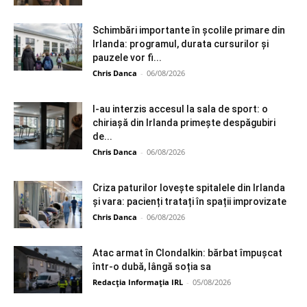
Schimbări importante în școlile primare din
Irlanda: programul, durata cursurilor și
pauzele vor fi...
Chris Danca
-
06/08/2026
I-au interzis accesul la sala de sport: o
chiriașă din Irlanda primește despăgubiri
de...
Chris Danca
-
06/08/2026
Criza paturilor lovește spitalele din Irlanda
și vara: pacienți tratați în spații improvizate
Chris Danca
-
06/08/2026
Atac armat în Clondalkin: bărbat împușcat
într-o dubă, lângă soția sa
Redacția Informația IRL
-
05/08/2026