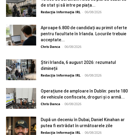
de stat și să intre pe piața...
Redacția Informația IRL
-
06/08/2026
Aproape 6.800 de candidați au primit oferte
pentru facultate în Irlanda. Locurile trebuie
acceptate...
Chris Danca
-
06/08/2026
Știri Irlanda, 6 august 2026: rezumatul
dimineții
Redacția Informația IRL
-
06/08/2026
Operațiune de amploare în Dublin: peste 180
de vehicule confiscate, droguri și o armă...
Chris Danca
-
06/08/2026
După un deceniu în Dubai, Daniel Kinahan ar
putea fi extrădat în următoarele zile
Redacția Informația IRL
-
06/08/2026