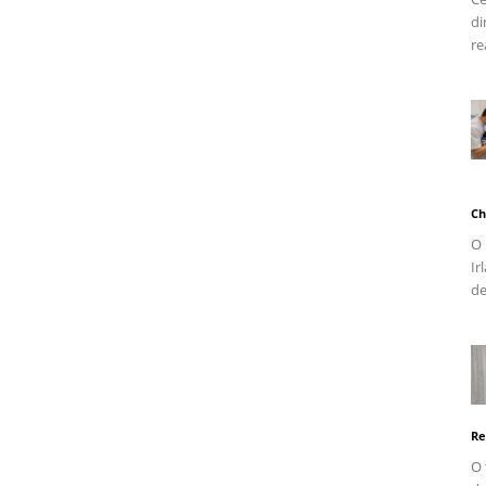
di
re
Ch
O 
Ir
de
Re
O 