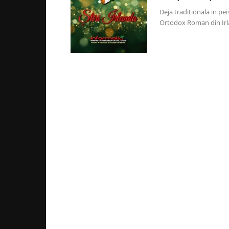
Deja traditionala in p
Ortodox Roman din Irlan