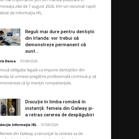
mineața zilei de 7 august 2026, într-un rezumat rapid
alizat de Informația IRL.
Reguli mai dure pentru dentiștii
din Irlanda: vor trebui să
demonstreze permanent că
sunt...
ris Danca
-
07/08/2026
nouă obligație legală va impune dentiștilor din
landa să urmeze pregătire profesională continuă și să
monstreze că își mențin competențele.
Discuție în limba română în
instanță: femeia din Galway și-
a retras cererea de despăgubiri
dacția Informația IRL
-
07/08/2026
femeie din Galway a renunțat la cererea sa de