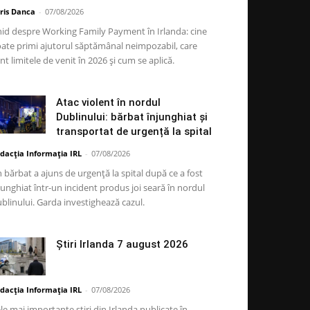
ris Danca
-
07/08/2026
id despre Working Family Payment în Irlanda: cine
ate primi ajutorul săptămânal neimpozabil, care
nt limitele de venit în 2026 și cum se aplică.
Atac violent în nordul
Dublinului: bărbat înjunghiat și
transportat de urgență la spital
dacția Informația IRL
-
07/08/2026
 bărbat a ajuns de urgență la spital după ce a fost
junghiat într-un incident produs joi seară în nordul
blinului. Garda investighează cazul.
Știri Irlanda 7 august 2026
dacția Informația IRL
-
07/08/2026
le mai importante știri din Irlanda publicate în