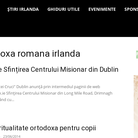
a
ȘTIRI IRLANDA
GHIDURI UTILE
EVENIMENTE
SPON
odoxa romana irlanda
 Sfințirea Centrului Misionar din Dublin
tei Cruci" Dublin anunță prin intermediul paginii de web
e Sfințirea Centrului Misionar din Long Mile Road, Drimnagh
ând cu...
ritualitate ortodoxa pentru copii
-
23/06/2014