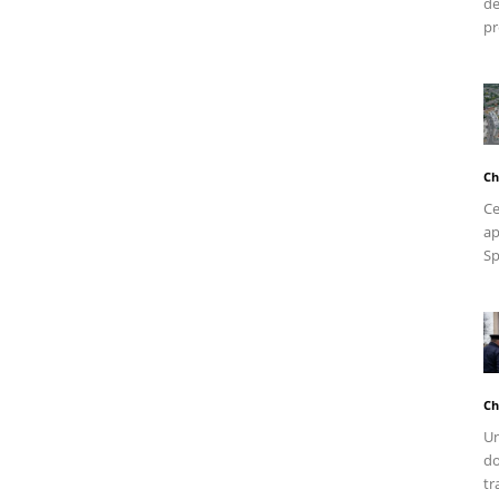
de
pr
Ch
Ce
ap
Sp
Ch
Un
do
tr