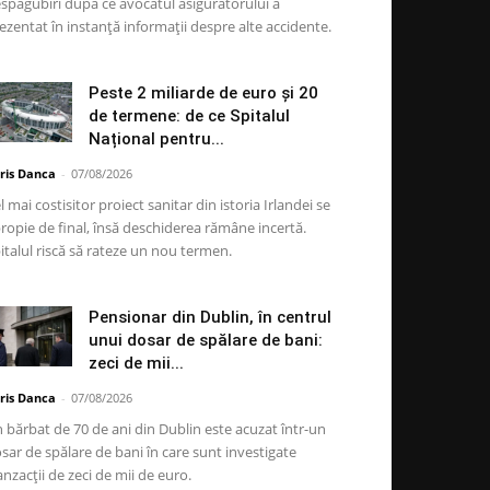
spăgubiri după ce avocatul asigurătorului a
ezentat în instanță informații despre alte accidente.
Peste 2 miliarde de euro și 20
de termene: de ce Spitalul
Național pentru...
ris Danca
-
07/08/2026
l mai costisitor proiect sanitar din istoria Irlandei se
ropie de final, însă deschiderea rămâne incertă.
italul riscă să rateze un nou termen.
Pensionar din Dublin, în centrul
unui dosar de spălare de bani:
zeci de mii...
ris Danca
-
07/08/2026
 bărbat de 70 de ani din Dublin este acuzat într-un
sar de spălare de bani în care sunt investigate
anzacții de zeci de mii de euro.