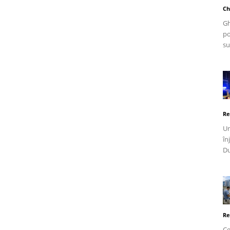
Ch
Gh
po
su
Re
Un
în
Du
Re
Ce