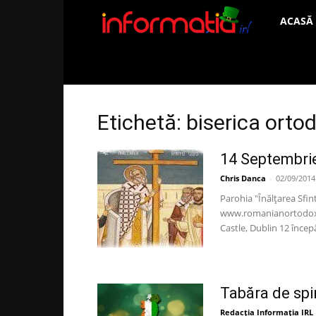
Informați
ACASĂ
IRL
Etichetă: biserica ort
14 Septembrie
Chris Danca
-
02/09/2014
Parohia "Înălțarea Sfin
www.romanianortodox.i
Castle, Dublin 12 încep
Tabăra de spi
Redacția Informația IRL