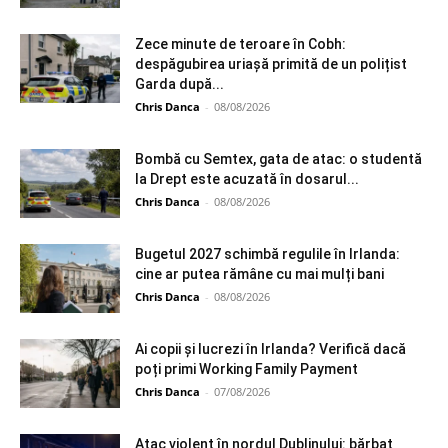
Zece minute de teroare în Cobh:
despăgubirea uriașă primită de un polițist
Garda după...
Chris Danca
-
08/08/2026
Bombă cu Semtex, gata de atac: o studentă
la Drept este acuzată în dosarul...
Chris Danca
-
08/08/2026
Bugetul 2027 schimbă regulile în Irlanda:
cine ar putea rămâne cu mai mulți bani
Chris Danca
-
08/08/2026
Ai copii și lucrezi în Irlanda? Verifică dacă
poți primi Working Family Payment
Chris Danca
-
07/08/2026
Atac violent în nordul Dublinului: bărbat