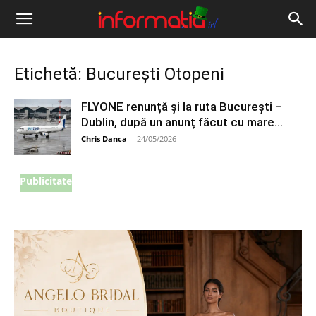
Informația
IRL
Etichetă: București Otopeni
FLYONE renunță și la ruta București –
Dublin, după un anunț făcut cu mare...
Chris Danca
-
24/05/2026
Publicitate