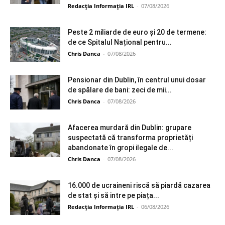
Redacția Informația IRL
-
07/08/2026
Peste 2 miliarde de euro și 20 de termene:
de ce Spitalul Național pentru...
Chris Danca
-
07/08/2026
Pensionar din Dublin, în centrul unui dosar
de spălare de bani: zeci de mii...
Chris Danca
-
07/08/2026
Afacerea murdară din Dublin: grupare
suspectată că transforma proprietăți
abandonate în gropi ilegale de...
Chris Danca
-
07/08/2026
16.000 de ucraineni riscă să piardă cazarea
de stat și să intre pe piața...
Redacția Informația IRL
-
06/08/2026