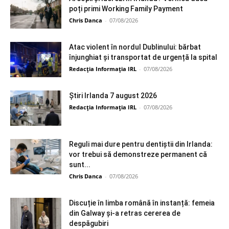
poți primi Working Family Payment
Chris Danca
-
07/08/2026
Atac violent în nordul Dublinului: bărbat
înjunghiat și transportat de urgență la spital
Redacția Informația IRL
-
07/08/2026
Știri Irlanda 7 august 2026
Redacția Informația IRL
-
07/08/2026
Reguli mai dure pentru dentiștii din Irlanda:
vor trebui să demonstreze permanent că
sunt...
Chris Danca
-
07/08/2026
Discuție în limba română în instanță: femeia
din Galway și-a retras cererea de
despăgubiri