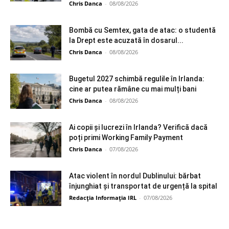
Chris Danca
-
08/08/2026
Bombă cu Semtex, gata de atac: o studentă
la Drept este acuzată în dosarul...
Chris Danca
-
08/08/2026
Bugetul 2027 schimbă regulile în Irlanda:
cine ar putea rămâne cu mai mulți bani
Chris Danca
-
08/08/2026
Ai copii și lucrezi în Irlanda? Verifică dacă
poți primi Working Family Payment
Chris Danca
-
07/08/2026
Atac violent în nordul Dublinului: bărbat
înjunghiat și transportat de urgență la spital
Redacția Informația IRL
-
07/08/2026