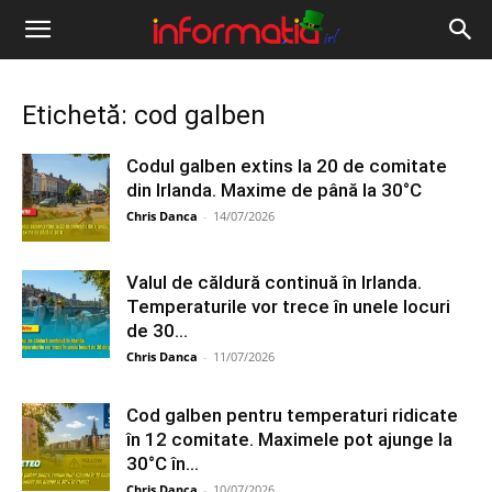
Informația
IRL
Etichetă: cod galben
Codul galben extins la 20 de comitate
din Irlanda. Maxime de până la 30°C
Chris Danca
-
14/07/2026
Valul de căldură continuă în Irlanda.
Temperaturile vor trece în unele locuri
de 30...
Chris Danca
-
11/07/2026
Cod galben pentru temperaturi ridicate
în 12 comitate. Maximele pot ajunge la
30°C în...
Chris Danca
-
10/07/2026