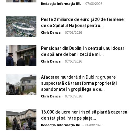
Redacția Informația IRL
-
07/08/2026
Peste 2 miliarde de euro și 20 de termene:
de ce Spitalul Național pentru...
Chris Danca
-
07/08/2026
Pensionar din Dublin, în centrul unui dosar
de spălare de bani: zeci de mii...
Chris Danca
-
07/08/2026
Afacerea murdară din Dublin: grupare
suspectată că transforma proprietăți
abandonate în gropi ilegale de...
Chris Danca
-
07/08/2026
16.000 de ucraineni riscă să piardă cazarea
de stat și să intre pe piața...
Redacția Informația IRL
-
06/08/2026