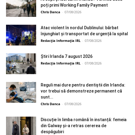
poți primi Working Family Payment
Chris Danca
-
07/08/2026
Atac violent în nordul Dublinului: bărbat
înjunghiat și transportat de urgență la spital
Redacția Informația IRL
-
07/08/2026
Știri Irlanda 7 august 2026
Redacția Informația IRL
-
07/08/2026
Reguli mai dure pentru dentiștii din Irlanda:
vor trebui să demonstreze permanent că
sunt...
Chris Danca
-
07/08/2026
Discuție în limba română în instanță: femeia
din Galway și-a retras cererea de
despăgubiri