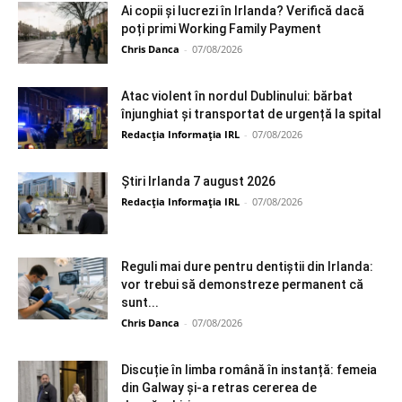
Ai copii și lucrezi în Irlanda? Verifică dacă
poți primi Working Family Payment
Chris Danca
-
07/08/2026
Atac violent în nordul Dublinului: bărbat
înjunghiat și transportat de urgență la spital
Redacția Informația IRL
-
07/08/2026
Știri Irlanda 7 august 2026
Redacția Informația IRL
-
07/08/2026
Reguli mai dure pentru dentiștii din Irlanda:
vor trebui să demonstreze permanent că
sunt...
Chris Danca
-
07/08/2026
Discuție în limba română în instanță: femeia
din Galway și-a retras cererea de