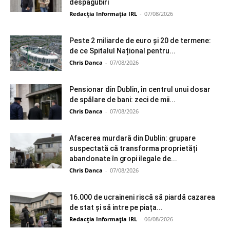
despăgubiri
Redacția Informația IRL
-
07/08/2026
Peste 2 miliarde de euro și 20 de termene:
de ce Spitalul Național pentru...
Chris Danca
-
07/08/2026
Pensionar din Dublin, în centrul unui dosar
de spălare de bani: zeci de mii...
Chris Danca
-
07/08/2026
Afacerea murdară din Dublin: grupare
suspectată că transforma proprietăți
abandonate în gropi ilegale de...
Chris Danca
-
07/08/2026
16.000 de ucraineni riscă să piardă cazarea
de stat și să intre pe piața...
Redacția Informația IRL
-
06/08/2026