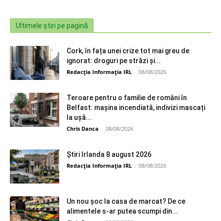
Ultimele știri pe pagină
Cork, în fața unei crize tot mai greu de
ignorat: droguri pe străzi și...
Redacția Informația IRL
-
08/08/2026
Teroare pentru o familie de români în
Belfast: mașina incendiată, indivizi mascați
la ușă...
Chris Danca
-
08/08/2026
Știri Irlanda 8 august 2026
Redacția Informația IRL
-
08/08/2026
Un nou șoc la casa de marcat? De ce
alimentele s-ar putea scumpi din...