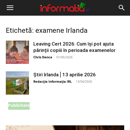
Informația
IRL
Etichetă: examene Irlanda
Leaving Cert 2026: Cum își pot ajuta
părinții copiii în perioada examenelor
Chris Danca
-
01/06/2026
Știri Irlanda ⎜13 aprilie 2026
Redacția Informația IRL
-
13/04/2026
Publicitate