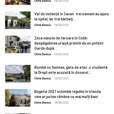
Chris Danca
-
08/08/2026
Val de violență în Cavan: trei oameni au ajuns
la spital, iar trei bărbați...
Chris Danca
-
08/08/2026
Zece minute de teroare în Cobh:
despăgubirea uriașă primită de un polițist
Garda după...
Chris Danca
-
08/08/2026
Bombă cu Semtex, gata de atac: o studentă
la Drept este acuzată în dosarul...
Chris Danca
-
08/08/2026
Bugetul 2027 schimbă regulile în Irlanda:
cine ar putea rămâne cu mai mulți bani
Chris Danca
-
08/08/2026