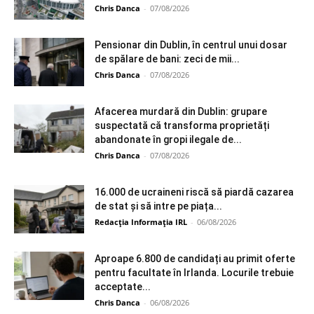
Chris Danca
-
07/08/2026
Pensionar din Dublin, în centrul unui dosar
de spălare de bani: zeci de mii...
Chris Danca
-
07/08/2026
Afacerea murdară din Dublin: grupare
suspectată că transforma proprietăți
abandonate în gropi ilegale de...
Chris Danca
-
07/08/2026
16.000 de ucraineni riscă să piardă cazarea
de stat și să intre pe piața...
Redacția Informația IRL
-
06/08/2026
Aproape 6.800 de candidați au primit oferte
pentru facultate în Irlanda. Locurile trebuie
acceptate...
Chris Danca
-
06/08/2026