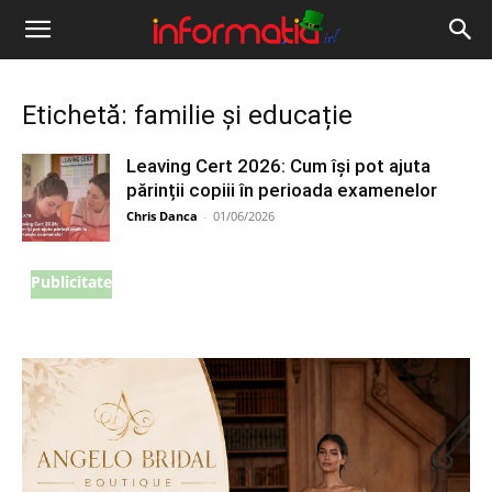
Informația
IRL
Etichetă: familie și educație
Leaving Cert 2026: Cum își pot ajuta
părinții copiii în perioada examenelor
Chris Danca
-
01/06/2026
Publicitate