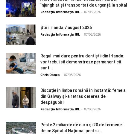
înjunghiat și transportat de urgență la spital
Redacția Informația IRL
-
07/08/2026
Știri Irlanda 7 august 2026
Redacția Informația IRL
-
07/08/2026
Reguli mai dure pentru dentiștii din Irlanda:
vor trebui să demonstreze permanent că
sunt...
Chris Danca
-
07/08/2026
Discuție în limba română în instanță: femeia
din Galway și-a retras cererea de
despăgubiri
Redacția Informația IRL
-
07/08/2026
Peste 2 miliarde de euro și 20 de termene:
de ce Spitalul Național pentru...