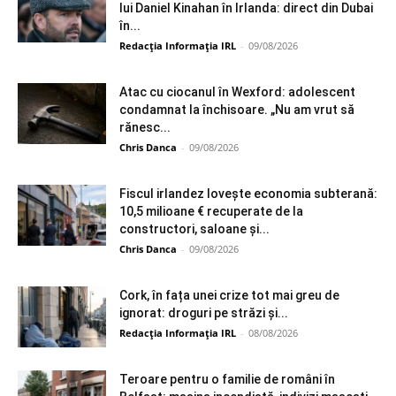
lui Daniel Kinahan în Irlanda: direct din Dubai
în...
Redacția Informația IRL
-
09/08/2026
Atac cu ciocanul în Wexford: adolescent
condamnat la închisoare. „Nu am vrut să
rănesc...
Chris Danca
-
09/08/2026
Fiscul irlandez lovește economia subterană:
10,5 milioane € recuperate de la
constructori, saloane și...
Chris Danca
-
09/08/2026
Cork, în fața unei crize tot mai greu de
ignorat: droguri pe străzi și...
Redacția Informația IRL
-
08/08/2026
Teroare pentru o familie de români în