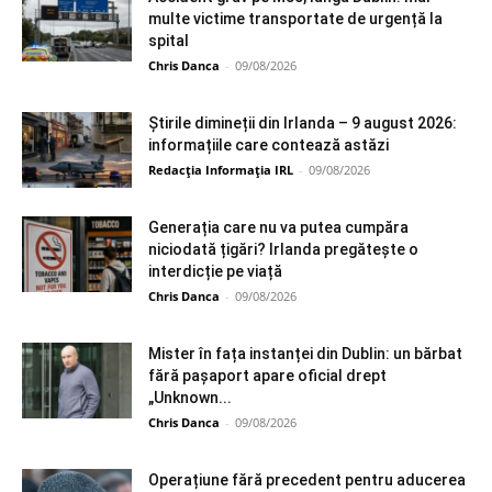
multe victime transportate de urgență la
spital
Chris Danca
-
09/08/2026
Știrile dimineții din Irlanda – 9 august 2026:
informațiile care contează astăzi
Redacția Informația IRL
-
09/08/2026
Generația care nu va putea cumpăra
niciodată țigări? Irlanda pregătește o
interdicție pe viață
Chris Danca
-
09/08/2026
Mister în fața instanței din Dublin: un bărbat
fără pașaport apare oficial drept
„Unknown...
Chris Danca
-
09/08/2026
Operațiune fără precedent pentru aducerea