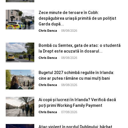
Zece minute de teroare în Cobh:
despăgubirea uriașă primită de un polițist
Garda după...
Chris Danca
-
08/08/2026
Bombă cu Semtex, gata de atac: o studentă
la Drept este acuzată în dosarul...
Chris Danca
-
08/08/2026
Bugetul 2027 schimbă regulile în Irlanda:
cine ar putea rămâne cu mai mulți bani
Chris Danca
-
08/08/2026
Ai copii și lucrezi în Irlanda? Verifică dacă
poți primi Working Family Payment
Chris Danca
-
07/08/2026
Atac violent în nordul Dublinului: bărbat