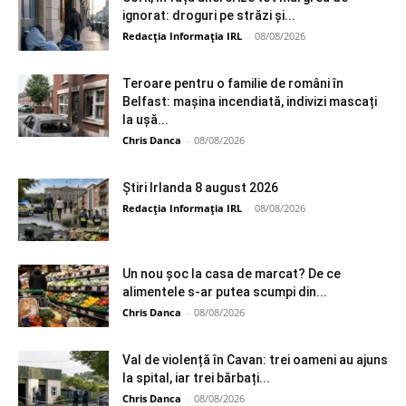
ignorat: droguri pe străzi și...
Redacția Informația IRL
-
08/08/2026
Teroare pentru o familie de români în
Belfast: mașina incendiată, indivizi mascați
la ușă...
Chris Danca
-
08/08/2026
Știri Irlanda 8 august 2026
Redacția Informația IRL
-
08/08/2026
Un nou șoc la casa de marcat? De ce
alimentele s-ar putea scumpi din...
Chris Danca
-
08/08/2026
Val de violență în Cavan: trei oameni au ajuns
la spital, iar trei bărbați...
Chris Danca
-
08/08/2026