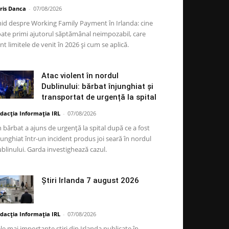
ris Danca
-
07/08/2026
id despre Working Family Payment în Irlanda: cine
ate primi ajutorul săptămânal neimpozabil, care
nt limitele de venit în 2026 și cum se aplică.
Atac violent în nordul
Dublinului: bărbat înjunghiat și
transportat de urgență la spital
dacția Informația IRL
-
07/08/2026
 bărbat a ajuns de urgență la spital după ce a fost
junghiat într-un incident produs joi seară în nordul
blinului. Garda investighează cazul.
Știri Irlanda 7 august 2026
dacția Informația IRL
-
07/08/2026
le mai importante știri din Irlanda publicate în