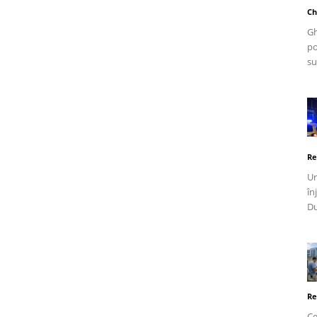
Ch
Gh
po
su
Re
Un
în
Du
Re
Ce