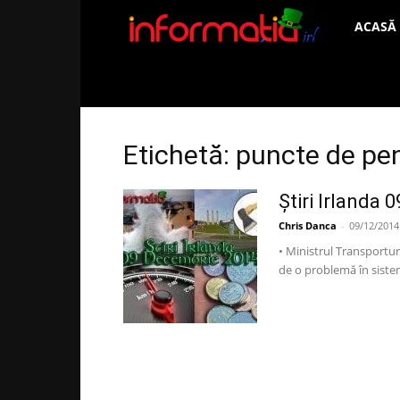
Informați
ACASĂ
IRL
Etichetă: puncte de pe
Știri Irlanda
Chris Danca
-
09/12/2014
• Ministrul Transportu
de o problemă în sistem