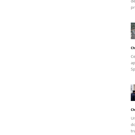
de
pr
Ch
Ce
ap
Sp
Ch
Un
do
tr