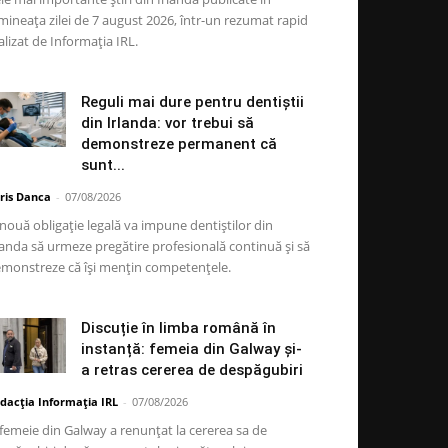
mineața zilei de 7 august 2026, într-un rezumat rapid
alizat de Informația IRL.
Reguli mai dure pentru dentiștii
din Irlanda: vor trebui să
demonstreze permanent că
sunt...
ris Danca
-
07/08/2026
nouă obligație legală va impune dentiștilor din
landa să urmeze pregătire profesională continuă și să
monstreze că își mențin competențele.
Discuție în limba română în
instanță: femeia din Galway și-
a retras cererea de despăgubiri
dacția Informația IRL
-
07/08/2026
femeie din Galway a renunțat la cererea sa de