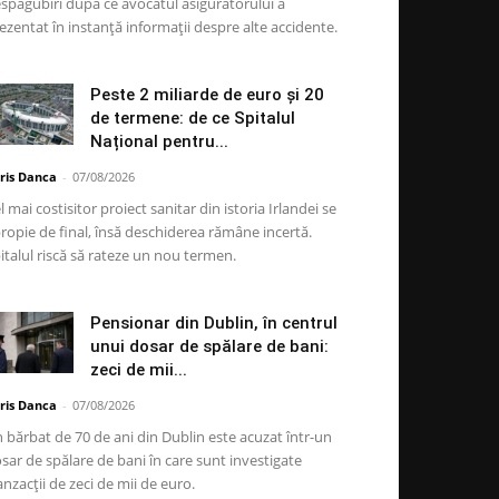
spăgubiri după ce avocatul asigurătorului a
ezentat în instanță informații despre alte accidente.
Peste 2 miliarde de euro și 20
de termene: de ce Spitalul
Național pentru...
ris Danca
-
07/08/2026
l mai costisitor proiect sanitar din istoria Irlandei se
ropie de final, însă deschiderea rămâne incertă.
italul riscă să rateze un nou termen.
Pensionar din Dublin, în centrul
unui dosar de spălare de bani:
zeci de mii...
ris Danca
-
07/08/2026
 bărbat de 70 de ani din Dublin este acuzat într-un
sar de spălare de bani în care sunt investigate
anzacții de zeci de mii de euro.