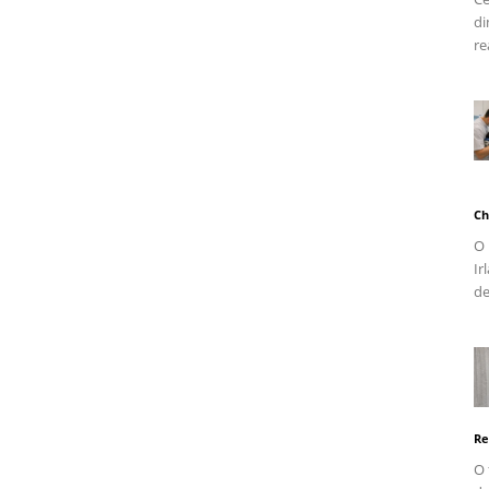
di
re
Ch
O 
Ir
de
Re
O 