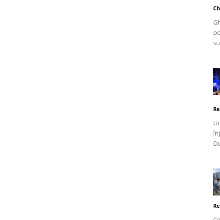
Ch
Gh
po
su
Re
Un
în
Du
Re
Ce