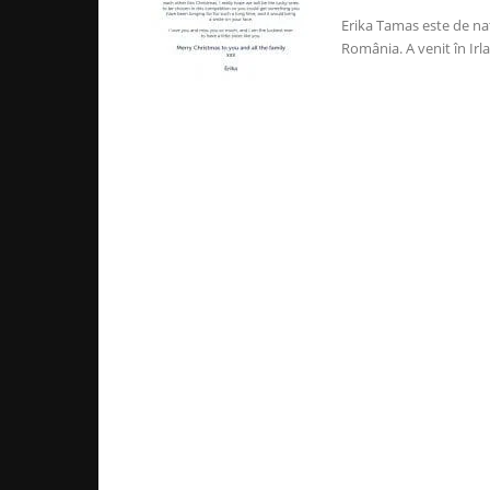
Erika Tamas este de nați
România. A venit în Irla