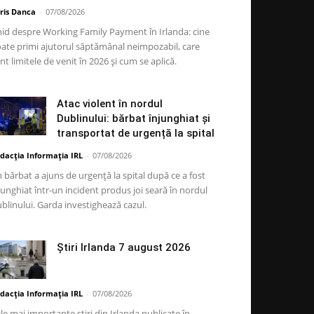
ris Danca
-
07/08/2026
id despre Working Family Payment în Irlanda: cine
ate primi ajutorul săptămânal neimpozabil, care
nt limitele de venit în 2026 și cum se aplică.
Atac violent în nordul
Dublinului: bărbat înjunghiat și
transportat de urgență la spital
dacția Informația IRL
-
07/08/2026
 bărbat a ajuns de urgență la spital după ce a fost
junghiat într-un incident produs joi seară în nordul
blinului. Garda investighează cazul.
Știri Irlanda 7 august 2026
dacția Informația IRL
-
07/08/2026
le mai importante știri din Irlanda publicate în