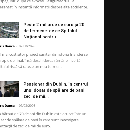
spăgubiri după ce avocatul asigurătorului a
ezentat în instanță informații despre alte accidente.
Peste 2 miliarde de euro și 20
de termene: de ce Spitalul
Național pentru...
ris Danca
-
07/08/2026
l mai costisitor proiect sanitar din istoria Irlandei se
ropie de final, însă deschiderea rămâne incertă.
italul riscă să rateze un nou termen.
Pensionar din Dublin, în centrul
unui dosar de spălare de bani:
zeci de mii...
ris Danca
-
07/08/2026
 bărbat de 70 de ani din Dublin este acuzat într-un
sar de spălare de bani în care sunt investigate
anzacții de zeci de mii de euro.