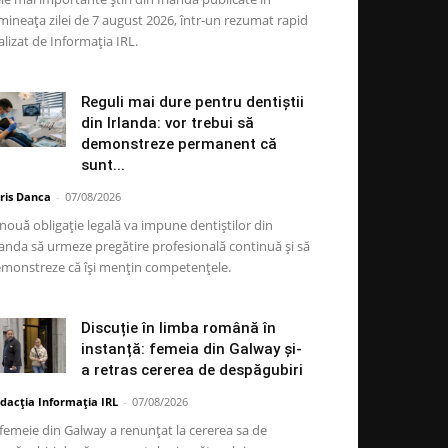
mineața zilei de 7 august 2026, într-un rezumat rapid
alizat de Informația IRL.
Reguli mai dure pentru dentiștii
din Irlanda: vor trebui să
demonstreze permanent că
sunt...
ris Danca
-
07/08/2026
nouă obligație legală va impune dentiștilor din
landa să urmeze pregătire profesională continuă și să
monstreze că își mențin competențele.
Discuție în limba română în
instanță: femeia din Galway și-
a retras cererea de despăgubiri
dacția Informația IRL
-
07/08/2026
femeie din Galway a renunțat la cererea sa de