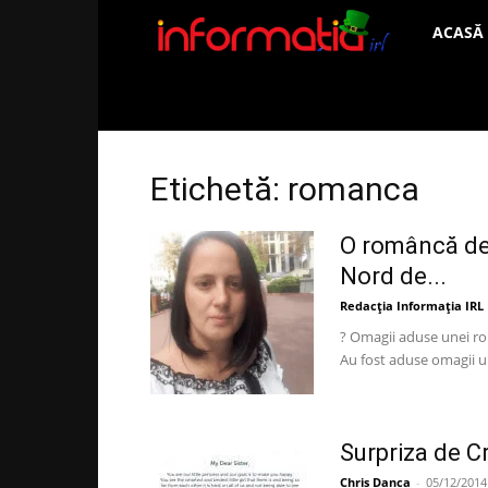
Informați
ACASĂ
IRL
Etichetă: romanca
O româncă de 
Nord de...
Redacția Informația IRL
? Omagii aduse unei ro
Au fost aduse omagii un
Surpriza de C
Chris Danca
-
05/12/2014