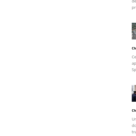
de
pr
Ch
Ce
ap
Sp
Ch
Un
do
tr