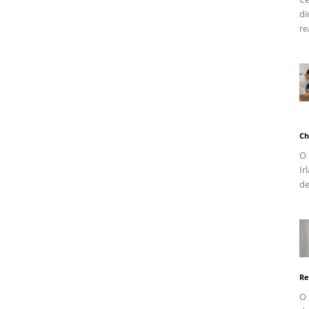
di
re
Ch
O 
Ir
de
Re
O 