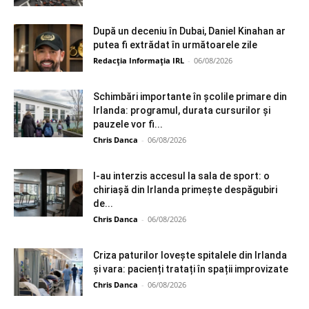
După un deceniu în Dubai, Daniel Kinahan ar
putea fi extrădat în următoarele zile
Redacția Informația IRL
-
06/08/2026
Schimbări importante în școlile primare din
Irlanda: programul, durata cursurilor și
pauzele vor fi...
Chris Danca
-
06/08/2026
I-au interzis accesul la sala de sport: o
chiriașă din Irlanda primește despăgubiri
de...
Chris Danca
-
06/08/2026
Criza paturilor lovește spitalele din Irlanda
și vara: pacienți tratați în spații improvizate
Chris Danca
-
06/08/2026