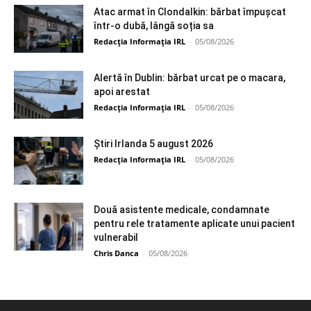
Atac armat în Clondalkin: bărbat împușcat
într-o dubă, lângă soția sa
Redacția Informația IRL
-
05/08/2026
Alertă în Dublin: bărbat urcat pe o macara,
apoi arestat
Redacția Informația IRL
-
05/08/2026
Știri Irlanda 5 august 2026
Redacția Informația IRL
-
05/08/2026
Două asistente medicale, condamnate
pentru rele tratamente aplicate unui pacient
vulnerabil
Chris Danca
-
05/08/2026