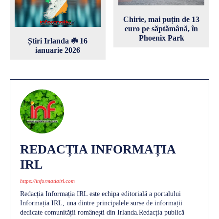
Chirie, mai puțin de 13
euro pe săptămână, în
Phoenix Park
Știri Irlanda ☘️ 16
ianuarie 2026
REDACȚIA INFORMAȚIA
IRL
https://informatiairl.com
Redacția Informația IRL este echipa editorială a portalului
Informația IRL, una dintre principalele surse de informații
dedicate comunității românești din Irlanda.Redacția publică